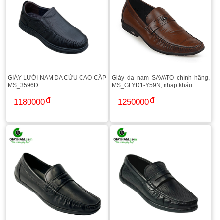
GIÀY LƯỜI NAM DA CỪU CAO CẤP
Giày da nam SAVATO chính hãng,
MS_3596D
MS_GLYD1-Y59N, nhập khẩu
1180000
1250000