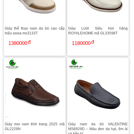
Giày thể thao nam da bò cao cấp
Giày Lười Siêu Hot hãng
hiệu asisa ms3133T
ROYALEHOME mã GL33598T
1380000
1180000
Giày mọi nam thời trang 2025 mã
Giày nam da bò VALENTINE
GL2229N
MS6929D – Màu đen da hạt, êm ái
và bền bỉ