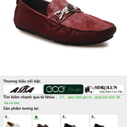
Thương hiệu nổi bật:
Tìm kiếm nhanh qua từ khóa:
,
,
,
,
3 7
giay nam gia re
giay luoi size 39
,
da ca sau
Sản phẩm tương tự: