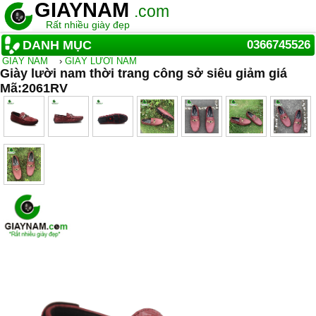
GIAYNAM
.com
Rất nhiều giày đẹp
DANH MỤC
0366745526
GIẦY NAM
›
GIÀY LƯỜI NAM
Giày lười nam thời trang công sở siêu giảm giá
Mã:2061RV