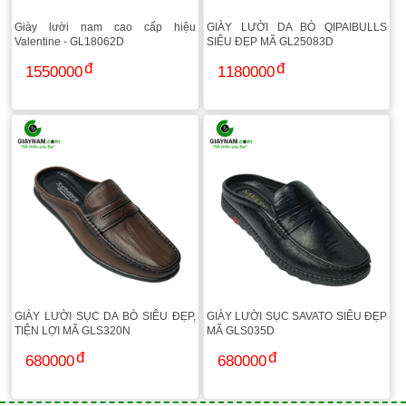
Giày lười nam cao cấp hiệu
GIÀY LƯỜI DA BÒ QIPAIBULLS
Valentine - GL18062D
SIÊU ĐẸP MÃ GL25083D
1550000
1180000
GIÀY LƯỜI SỤC DA BÒ SIÊU ĐẸP,
GIÀY LƯỜI SỤC SAVATO SIÊU ĐẸP
TIỆN LỢI MÃ GLS320N
MÃ GLS035D
680000
680000