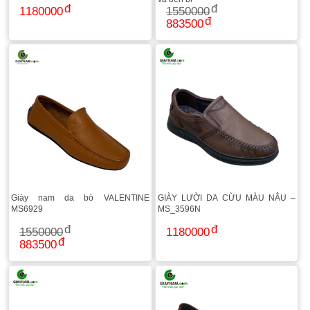
1180000
1550000
883500
Giày nam da bò VALENTINE
GIÀY LƯỜI DA CỪU MÀU NÂU –
MS6929
MS_3596N
1550000
1180000
883500