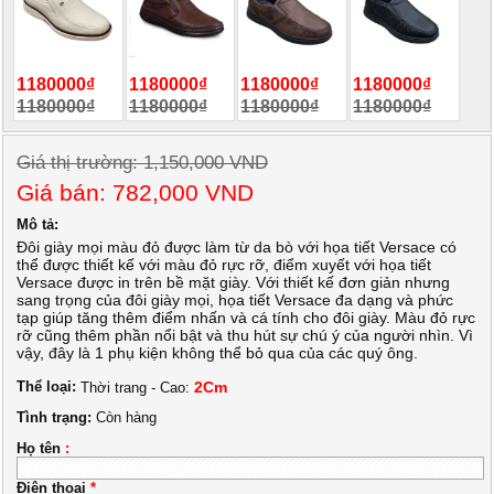
1180000₫
1180000₫
1180000₫
1180000₫
1180000₫
1180000₫
1180000₫
1180000₫
Giá thị trường: 1,150,000 VND
Giá bán: 782,000 VND
Mô tả:
Đôi giày mọi màu đỏ được làm từ da bò với họa tiết Versace có
thể được thiết kế với màu đỏ rực rỡ, điểm xuyết với họa tiết
Versace được in trên bề mặt giày. Với thiết kế đơn giản nhưng
sang trọng của đôi giày mọi, họa tiết Versace đa dạng và phức
tạp giúp tăng thêm điểm nhấn và cá tính cho đôi giày. Màu đỏ rực
rỡ cũng thêm phần nổi bật và thu hút sự chú ý của người nhìn. Vì
vậy, đây là 1 phụ kiện không thể bỏ qua của các quý ông.
Thể loại:
2Cm
Thời trang - Cao:
Tình trạng:
Còn hàng
Họ tên
:
Điện thoại
*