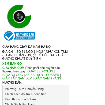
CỬA HÀNG GIÀY DA NAM HÀ NỘI:
ĐỊA CHỈ :
SỐ 31 NGÕ 1 NGỤY NHƯ KON TUM
- THANH XUÂN - HN; (Ô TÔ ĐỖ CỬA) - GIÁP
ĐƯỜNG KHUẤT DUY TIẾN
XEM BẢN ĐỒ
GIAYNAM.COM
Phân phối độc quyền các
thương hiệu giày:
ODAY
|
SDROLUN
|
SAVATO
|
GOG
|
ASISA
|
ROYL COBBER
|
GIÀY TÂY NAM ĐẸP
|
GIÀY NAM TRẮNG
HƯỚNG DẪN:
Phương Thức Chuyển Hàng
Chính sách đổi trả & hoàn tiền
Hình thước thanh toán
Chính Sách Bảo Hành