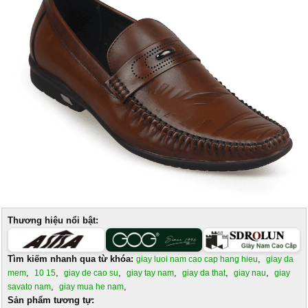
Thương hiệu nổi bật:
Tìm kiếm nhanh qua từ khóa:
,
giay luoi nam cao cap hang hieu
giay da
,
,
,
,
,
,
mem
10 15
giay de cao su
giay tay nam
giay da that
giay nau
giay
,
,
savato nam
giay mua he nam
Sản phẩm tương tự: