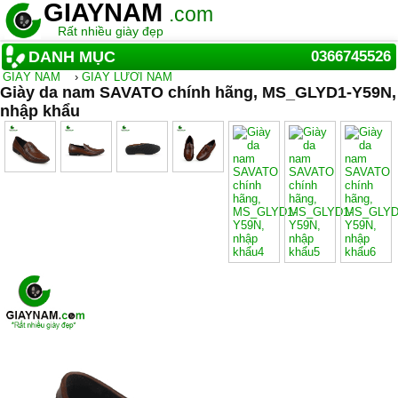
GIAYNAM
.com
Rất nhiều giày đẹp
DANH MỤC
0366745526
GIẦY NAM
›
GIÀY LƯỜI NAM
Giày da nam SAVATO chính hãng, MS_GLYD1-Y59N,
nhập khẩu