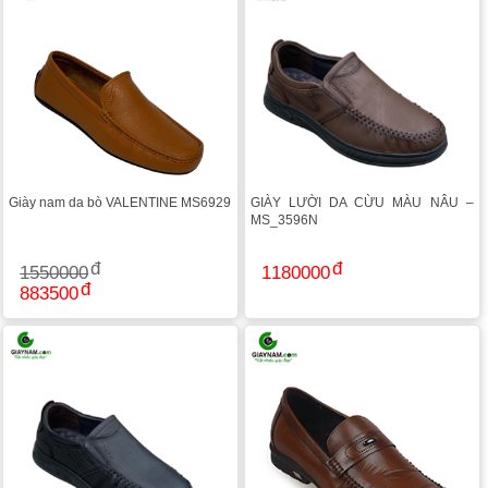
Giày nam da bò VALENTINE MS6929
GIÀY LƯỜI DA CỪU MÀU NÂU –
MS_3596N
1550000
1180000
883500