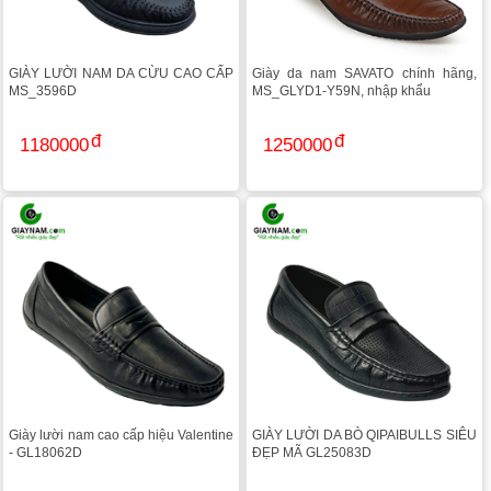
GIÀY LƯỜI NAM DA CỪU CAO CẤP
Giày da nam SAVATO chính hãng,
MS_3596D
MS_GLYD1-Y59N, nhập khẩu
1180000
1250000
Giày lười nam cao cấp hiệu Valentine
GIÀY LƯỜI DA BÒ QIPAIBULLS SIÊU
- GL18062D
ĐẸP MÃ GL25083D