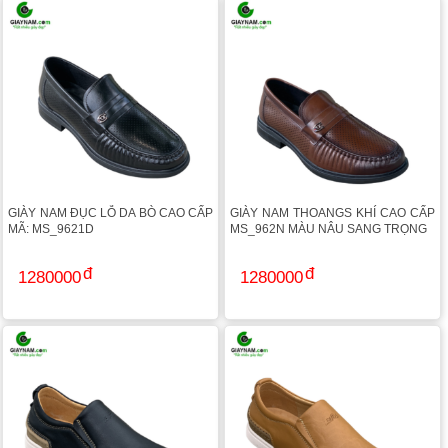
GIÀY NAM ĐỤC LỖ DA BÒ CAO CẤP
GIÀY NAM THOANGS KHÍ CAO CẤP
MÃ: MS_9621D
MS_962N MÀU NÂU SANG TRỌNG
1280000
1280000