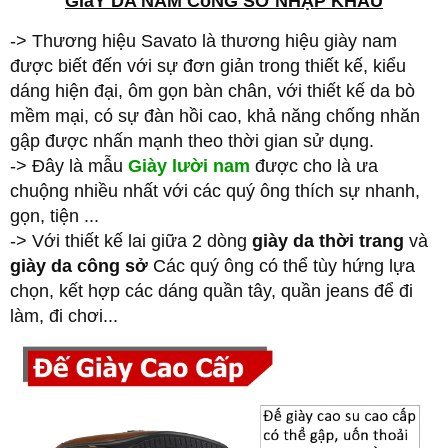
GIàY DA NAM CôNG SỞ NHẬP KHẨU
-> Thương hiệu Savato là thương hiệu giày nam
được biết đến với sự đơn giản trong thiết kế, kiểu
dáng hiện đại, ôm gọn bàn chân, với thiết kế da bò
mềm mại, có sự đàn hồi cao, khả năng chống nhăn
gập được nhấn mạnh theo thời gian sử dụng.
-> Đây là mẫu
Giày lười nam
được cho là ưa
chuộng nhiều nhất với các quý ông thích sự nhanh,
gọn, tiện ...
-> Với thiết kế lai giữa 2 dòng
giày da thời trang
và
giày da công sở
Các quý ông có thể tùy hứng lựa
chọn, kết hợp các dáng quần tây, quần jeans để đi
làm, đi chơi...