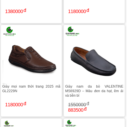
1380000
1180000
Giày mọi nam thời trang 2025 mã
Giày nam da bò VALENTINE
GL2229N
MS6929D – Màu đen da hạt, êm ái
và bền bỉ
1180000
1550000
883500