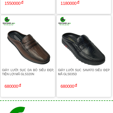
1550000
1180000
GIÀY LƯỜI SỤC DA BÒ SIÊU ĐẸP,
GIÀY LƯỜI SỤC SAVATO SIÊU ĐẸP
TIỆN LỢI MÃ GLS320N
MÃ GLS035D
680000
680000