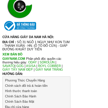
CỬA HÀNG GIÀY DA NAM HÀ NỘI:
ĐỊA CHỈ :
SỐ 31 NGÕ 1 NGỤY NHƯ KON TUM
- THANH XUÂN - HN; (Ô TÔ ĐỖ CỬA) - GIÁP
ĐƯỜNG KHUẤT DUY TIẾN
XEM BẢN ĐỒ
GIAYNAM.COM
Phân phối độc quyền các
thương hiệu giày:
ODAY
|
SDROLUN
|
SAVATO
|
GOG
|
ASISA
|
ROYL COBBER
|
GIÀY TÂY NAM ĐẸP
|
GIÀY NAM TRẮNG
HƯỚNG DẪN:
Phương Thức Chuyển Hàng
Chính sách đổi trả & hoàn tiền
Hình thước thanh toán
Chính Sách Bảo Hành
Chính Sách Bảo Mật
Địa chỉ cửa hàng