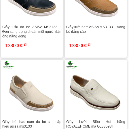
Giày lười da bò ASISA MS3133 –
Giày lười nam ASISA MS3133 – Vàng
Đen sang trọng chuẩn một người đàn
bò đẳng cấp
ông năng động
1380000
1380000
Giày thể thao nam da bò cao cấp
Giày Lười Siêu Hot hãng
hiệu asisa ms3133T
ROYALEHOME mã GL33598T