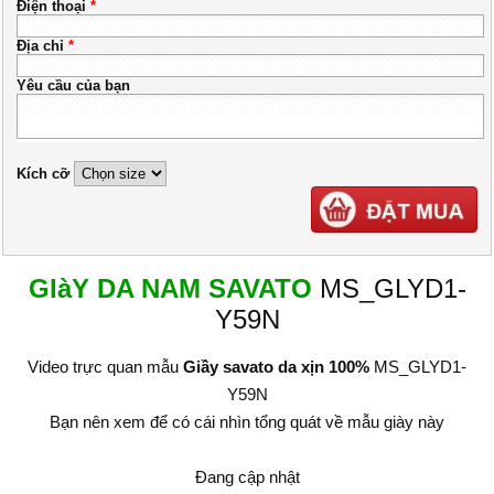
Điện thoại
*
Địa chỉ
*
Yêu cầu của bạn
Kích cỡ
GIàY DA NAM SAVATO
MS_GLYD1-
Y59N
Video trực quan mẫu
Giầy savato da xịn 100%
MS_GLYD1-
Y59N
Bạn nên xem để có cái nhìn tổng quát về mẫu giày này
Đang cập nhật