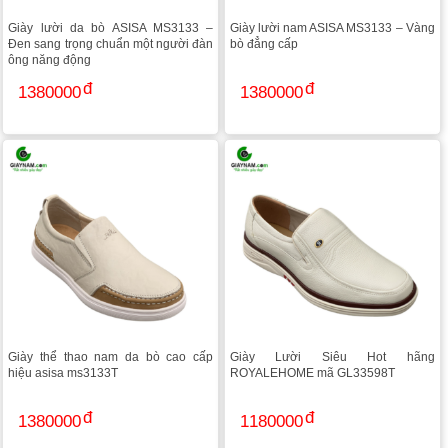
Giày lười da bò ASISA MS3133 –
Giày lười nam ASISA MS3133 – Vàng
Đen sang trọng chuẩn một người đàn
bò đẳng cấp
ông năng động
1380000
1380000
Giày thể thao nam da bò cao cấp
Giày Lười Siêu Hot hãng
hiệu asisa ms3133T
ROYALEHOME mã GL33598T
1380000
1180000