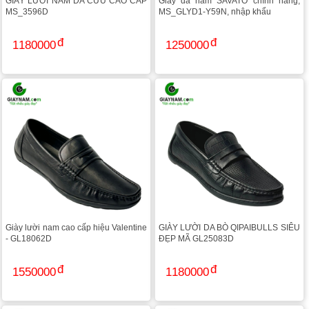
GIÀY LƯỜI NAM DA CỪU CAO CẤP
Giày da nam SAVATO chính hãng,
MS_3596D
MS_GLYD1-Y59N, nhập khẩu
1180000
1250000
Giày lười nam cao cấp hiệu Valentine
GIÀY LƯỜI DA BÒ QIPAIBULLS SIÊU
- GL18062D
ĐẸP MÃ GL25083D
1550000
1180000