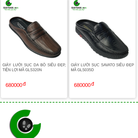
GIÀY LƯỜI SỤC DA BÒ SIÊU ĐẸP,
GIÀY LƯỜI SỤC SAVATO SIÊU ĐẸP
TIỆN LỢI MÃ GLS320N
MÃ GLS035D
680000
680000