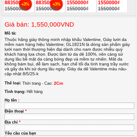
883500₫
883500₫
1550000₫
1550000₫
43%
43%
1550000₫
1550000₫
1550000₫
1550000₫
Giá bán: 1,550,000VND
Mô tả:
Thuộc hãng giày thông minh nhập khẩu Valentine, Giày lười da
mềm nam hàng hiệu Valentine; GL1821N là dòng sản phẩm giày
lười nam thời thượng hiện đại dành cho nam được nhiều quý
khách hàng lựa chọn. Được làm từ da dê 100%, nên càng sử
dụng lâu bề mặt da càng bóng đẹp và mềm tự nhiên. Măt da
không bám bụi, dễ làm sạch, hạn chế tối đa tình trạng trầy xước
và gãy da khi sử dụng lâu ngày. Giày da dê Valentine màu nâu-
cập nhật 8/5/25-k
Thể loại:
2Cm
Thời trang - Cao:
Tình trạng:
Hết hàng
Họ tên
:
Điện thoại
*
Địa chỉ
*
Yêu cầu của bạn