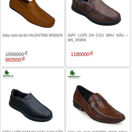
Giày nam da bò VALENTINE MS6929
GIÀY LƯỜI DA CỪU MÀU NÂU –
MS_3596N
1550000
1180000
883500