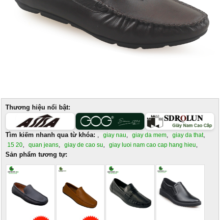
Thương hiệu nổi bật:
Tìm kiếm nhanh qua từ khóa:
,
,
,
,
giay nau
giay da mem
giay da that
,
,
,
,
15 20
quan jeans
giay de cao su
giay luoi nam cao cap hang hieu
Sản phẩm tương tự: