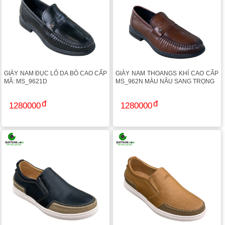
GIÀY NAM ĐỤC LỖ DA BÒ CAO CẤP
GIÀY NAM THOANGS KHÍ CAO CẤP
MÃ: MS_9621D
MS_962N MÀU NÂU SANG TRỌNG
1280000
1280000