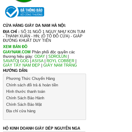
CỬA HÀNG GIÀY DA NAM HÀ NỘI:
ĐỊA CHỈ :
SỐ 31 NGÕ 1 NGỤY NHƯ KON TUM
- THANH XUÂN - HN; (Ô TÔ ĐỖ CỬA) - GIÁP
ĐƯỜNG KHUẤT DUY TIẾN
XEM BẢN ĐỒ
GIAYNAM.COM
Phân phối độc quyền các
thương hiệu giày:
ODAY
|
SDROLUN
|
SAVATO
|
GOG
|
ASISA
|
ROYL COBBER
|
GIÀY TÂY NAM ĐẸP
|
GIÀY NAM TRẮNG
HƯỚNG DẪN:
Phương Thức Chuyển Hàng
Chính sách đổi trả & hoàn tiền
Hình thước thanh toán
Chính Sách Bảo Hành
Chính Sách Bảo Mật
Địa chỉ cửa hàng
HỘ KINH DOANH GIÀY DÉP NGUYỄN NGA