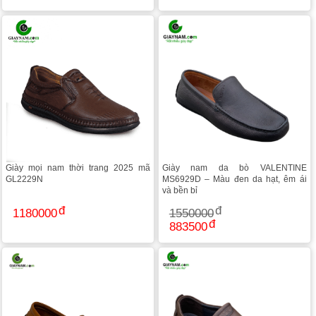
Giày mọi nam thời trang 2025 mã
Giày nam da bò VALENTINE
GL2229N
MS6929D – Màu đen da hạt, êm ái
và bền bỉ
1180000
1550000
883500