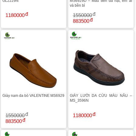
GL2229N
MS6929D – Màu đen da hạt, êm ái
và bền bỉ
1180000
1550000
883500
Giày nam da bò VALENTINE MS6929
GIÀY LƯỜI DA CỪU MÀU NÂU –
MS_3596N
1550000
1180000
883500