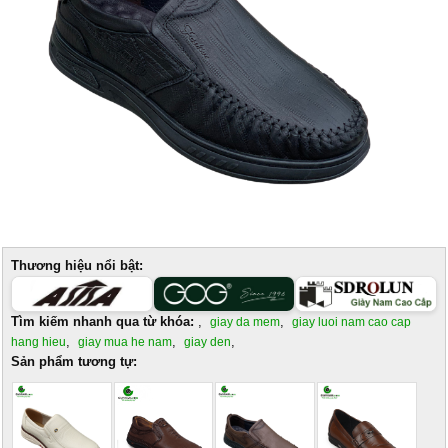
Thương hiệu nổi bật:
Tìm kiếm nhanh qua từ khóa:
,
,
giay da mem
giay luoi nam cao cap
,
,
,
hang hieu
giay mua he nam
giay den
Sản phẩm tương tự: