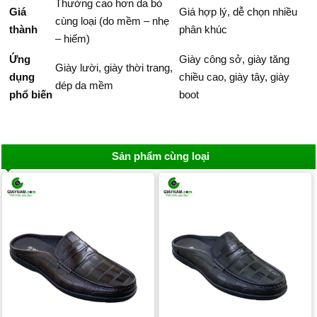
Thường cao hơn da bò
Giá
Giá hợp lý, dễ chọn nhiều
cùng loại (do mềm – nhẹ
thành
phân khúc
– hiếm)
Ứng
Giày công sở, giày tăng
Giày lười, giày thời trang,
dụng
chiều cao, giày tây, giày
dép da mềm
phổ biến
boot
Sản phẩm cùng loại