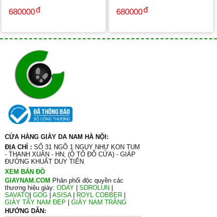
680000
680000
CỬA HÀNG GIÀY DA NAM HÀ NỘI:
ĐỊA CHỈ :
SỐ 31 NGÕ 1 NGỤY NHƯ KON TUM
- THANH XUÂN - HN; (Ô TÔ ĐỖ CỬA) - GIÁP
ĐƯỜNG KHUẤT DUY TIẾN
XEM BẢN ĐỒ
GIAYNAM.COM
Phân phối độc quyền các
thương hiệu giày:
ODAY
|
SDROLUN
|
SAVATO
|
GOG
|
ASISA
|
ROYL COBBER
|
GIÀY TÂY NAM ĐẸP
|
GIÀY NAM TRẮNG
HƯỚNG DẪN: