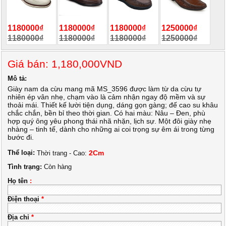
1180000₫
1180000₫
1180000₫
1250000₫
1180000₫
1180000₫
1180000₫
1250000₫
Giá bán: 1,180,000VND
Mô tả:
Giày nam da cừu mang mã MS_3596 được làm từ da cừu tự
nhiên ép vân nhẹ, chạm vào là cảm nhận ngay độ mềm và sự
thoải mái. Thiết kế lười tiện dụng, dáng gọn gàng; đế cao su khâu
chắc chắn, bền bỉ theo thời gian. Có hai màu: Nâu – Đen, phù
hợp quý ông yêu phong thái nhã nhặn, lịch sự. Một đôi giày nhẹ
nhàng – tinh tế, dành cho những ai coi trọng sự êm ái trong từng
bước đi.
Thể loại:
2Cm
Thời trang - Cao:
Tình trạng:
Còn hàng
Họ tên
:
Điện thoại
*
Địa chỉ
*