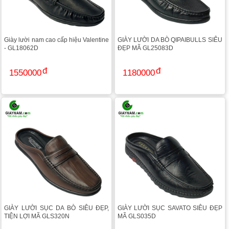
Giày lười nam cao cấp hiệu Valentine
GIÀY LƯỜI DA BÒ QIPAIBULLS SIÊU
- GL18062D
ĐẸP MÃ GL25083D
1550000
1180000
GIÀY LƯỜI SỤC DA BÒ SIÊU ĐẸP,
GIÀY LƯỜI SỤC SAVATO SIÊU ĐẸP
TIỆN LỢI MÃ GLS320N
MÃ GLS035D