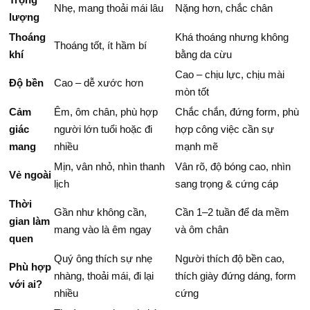
Nhẹ, mang thoải mái lâu
Nặng hơn, chắc chân
lượng
Thoáng
Khá thoáng nhưng không
Thoáng tốt, ít hầm bí
khí
bằng da cừu
Cao – chịu lực, chịu mài
Độ bền
Cao – dễ xước hơn
mòn tốt
Cảm
Êm, ôm chân, phù hợp
Chắc chắn, đứng form, phù
giác
người lớn tuổi hoặc đi
hợp công việc cần sự
mang
nhiều
mạnh mẽ
Mịn, vân nhỏ, nhìn thanh
Vân rõ, độ bóng cao, nhìn
Vẻ ngoài
lịch
sang trọng & cứng cáp
Thời
Gần như không cần,
Cần 1–2 tuần để da mềm
gian làm
mang vào là êm ngay
và ôm chân
quen
Quý ông thích sự nhẹ
Người thích độ bền cao,
Phù hợp
nhàng, thoải mái, đi lại
thích giày đứng dáng, form
với ai?
nhiều
cứng