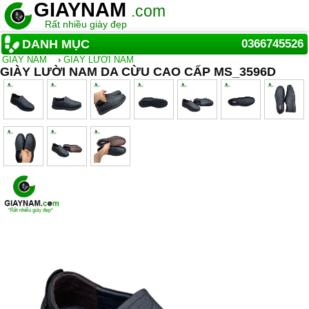
GIAYNAM
.com
Rất nhiều giày đẹp
DANH MỤC
0366745526
GIẦY NAM
›
GIÀY LƯỜI NAM
GIÀY LƯỜI NAM DA CỪU CAO CẤP MS_3596D