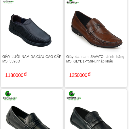
GIÀY LƯỜI NAM DA CỪU CAO CẤP
Giày da nam SAVATO chính hãng,
MS_3596D
MS_GLYD1-Y59N, nhập khẩu
1180000
1250000