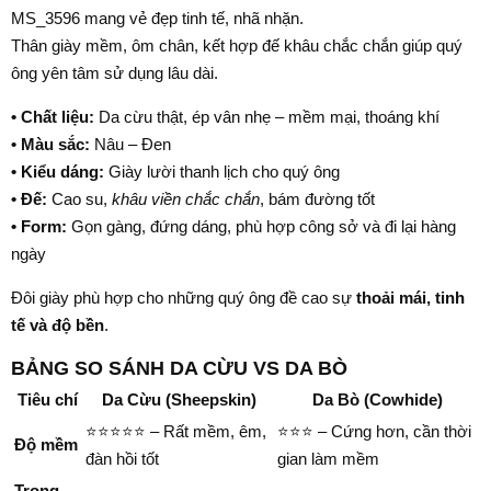
MS_3596 mang vẻ đẹp tinh tế, nhã nhặn.
Thân giày mềm, ôm chân, kết hợp đế khâu chắc chắn giúp quý
ông yên tâm sử dụng lâu dài.
• Chất liệu:
Da cừu thật, ép vân nhẹ – mềm mại, thoáng khí
• Màu sắc:
Nâu – Đen
• Kiểu dáng:
Giày lười thanh lịch cho quý ông
• Đế:
Cao su,
khâu viền chắc chắn
, bám đường tốt
• Form:
Gọn gàng, đứng dáng, phù hợp công sở và đi lại hàng
ngày
Đôi giày phù hợp cho những quý ông đề cao sự
thoải mái, tinh
tế và độ bền
.
BẢNG SO SÁNH DA CỪU VS DA BÒ
Tiêu chí
Da Cừu (Sheepskin)
Da Bò (Cowhide)
⭐⭐⭐⭐⭐ – Rất mềm, êm,
⭐⭐⭐ – Cứng hơn, cần thời
Độ mềm
đàn hồi tốt
gian làm mềm
Trọng