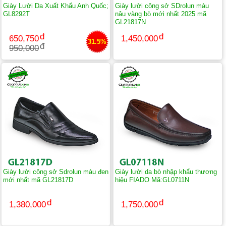
Giày Lười Da Xuất Khẩu Anh Quốc;
Giày lười công sở SDrolun màu
GL8292T
nâu vàng bò mới nhất 2025 mã
GL21817N
650,750
1,450,000
31.5%
950,000
Giày lười công sở Sdrolun màu đen
Giày lười da bò nhập khẩu thương
mới nhất mã GL21817D
hiệu FIADO Mã:GL0711N
1,380,000
1,750,000