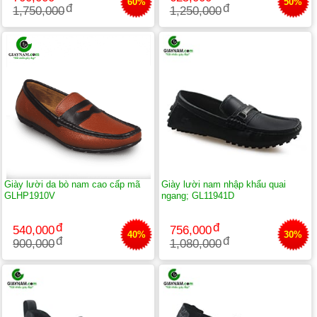
60%
50%
1,750,000
1,250,000
Giày lười da bò nam cao cấp mã
Giày lười nam nhập khẩu quai
GLHP1910V
ngang; GL11941D
540,000
756,000
40%
30%
900,000
1,080,000