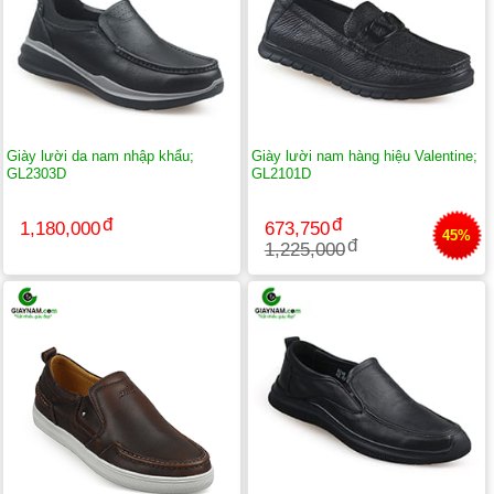
Giày lười da nam nhập khẩu;
Giày lười nam hàng hiệu Valentine;
GL2303D
GL2101D
1,180,000
673,750
45%
1,225,000