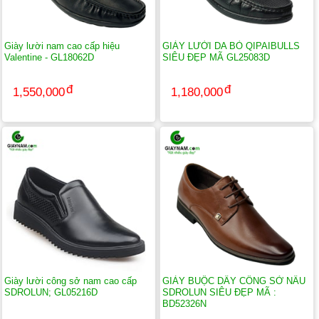
Giày lười nam cao cấp hiệu
GIÀY LƯỜI DA BÒ QIPAIBULLS
Valentine - GL18062D
SIÊU ĐẸP MÃ GL25083D
1,550,000
1,180,000
Giày lười công sở nam cao cấp
GIÀY BUỘC DÂY CÔNG SỞ NÂU
SDROLUN; GL05216D
SDROLUN SIÊU ĐẸP MÃ :
BD52326N