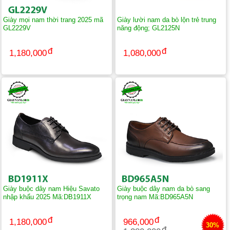
Giày mọi nam thời trang 2025 mã
Giày lười nam da bò lộn trẻ trung
GL2229V
năng động; GL2125N
1,180,000
1,080,000
Giày buộc dây nam Hiệu Savato
Giày buộc dây nam da bò sang
nhập khẩu 2025 Mã:DB1911X
trọng nam Mã:BD965A5N
1,180,000
966,000
30%