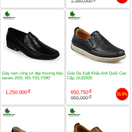
1,380,000
Giày nam công sở đẹp thương hiệu
Giày Da Xuất Khẩu Anh Quốc Cao
savato 2025; MS:YD1-Y59D
Cấp; GL8292D
1,250,000
650,750
31.5%
950,000