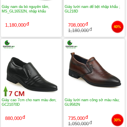
Giày nam da bò nguyên tấm,
Giày lười nam đế bệt nhập khẩu ;
MS_GL16532N, nhập khẩu
GL218D
1,180,000
708,000
40%
1,180,000
Giày cao 7cm cho nam màu đen;
Giày lười nam công sở màu nâu;
GC21070D
GL9582N
880,000
735,000
30%
1,050,000