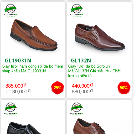
Giày lười nam công sở da bò mềm
Giày lười da bò Sdrolun
nhập khẩu Mã:GL19031N
Mã:GL132N Giá siêu rẻ - Chất
lượng siêu tốt
885,000
440,000
25%
50%
1,180,000
880,000