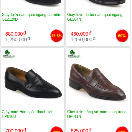
Giày lười nam quai ngang da mềm;
Giày lười da bò nam quai ngang;
GL2120D
GL204N
680,000
460,000
45.6%
60%
1,250,000
1,150,000
Giày nam Hàn quốc thanh lịch
Giày lười công sở nam sang trọng;
HP010D
HP011N
700,000
625,000