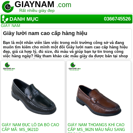
GIAYNAM
.com
Rất nhiều giày đẹp
DANH MỤC
0366745526
GIÀY NAM
Giày lười nam cao cấp hàng hiệu
Bạn là một nhân viên làm việc trong môi trường công sở và đang
muốn tìm kiếm cho mình một đôi Giày lười nam cao cấp hàng hiệu
đẹp, giá cả hợp lý, đủ size, đủ màu và giúp bạn tự tin trong công
việc hàng ngày? Hãy tham khảo các mẫu giày da được bán tại shop
Giaynam dưới đây và lựa chọn cho mình mẫu phù hợp nhất.
Những mẫu giày lười nam cao cấp đẹp hàng hiệu
Shop Giaynam
nhập giày trực tiếp từ các thương hiệu giày da uy tín cả
trong và ngoài nước với số lượng hạn chế. Chúng tôi luôn chọn lựa các
mẫu sản phẩm đẹp nhất, các mẫu mã của các dòng giày được các anh
em ưa thích như:
giày lười thời trang nam cao cấp, giày công sở
nam, giày da buộc dây cao cấp xách tay
Đội ngũ nhập hàng của chúng tôi luôn luôn lựa những mẫu
giày lười cao
cấp
có kiểu dáng đặc biệt, có điểm nổi bật riêng chứ không bao giờ chọn
các mẫu giày nam na ná giống nhau. Vì vậy, bạn có thể yên tâm đôi giày
bạn mua về sẽ không bị đụng hàng, luôn luôn đẹp theo một cách riêng
của nó.
GIÀY NAM ĐỤC LỖ DA BÒ CAO
GIÀY NAM THOANGS KHÍ CAO
CẤP MÃ: MS_9621D
CẤP MS_962N MÀU NÂU SANG
Giày mọi nam xách tay giá tốt