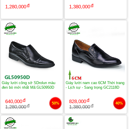
1,280,000
1,380,000
Giày lười công sở SDrolun màu
Giày lười nam cao 6CM Thời trang
đen bò mới nhất Mã:GL50950D
- Lịch sự - Sang trọng GC2118D
640,000
828,000
50%
40%
1,280,000
1,380,000