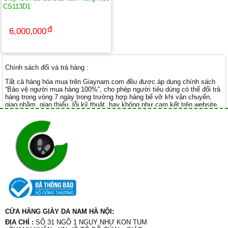
CS113D1
6,000,000
Chính sách đổi và trả hàng :
Tất cả hàng hóa mua trên Giaynam.com đều được áp dụng chính sách
“Bảo vệ người mua hàng 100%”, cho phép người tiêu dùng có thể đổi trả
hàng trong vòng 7 ngày trong trường hợp hàng bể vỡ khi vận chuyển,
giao nhầm, giao thiếu, lỗi kỹ thuật, hay không như cam kết trên website.
CỬA HÀNG GIÀY DA NAM HÀ NỘI:
ĐỊA CHỈ :
SỐ 31 NGÕ 1 NGỤY NHƯ KON TUM