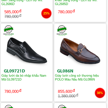
điển Sang trọng - Lịch sự Ms:
khẩu Sang trọng - Lịch sự Ms:
GL2686D
GL2685D
585,000
780,000
25%
780,000
Giày lười da bò nhập khẩu Nam
Giày lười công sở thương hiệu
Mã:GL09721D
POLO Màu Nâu Mã:GL086N
780,000
855,600
38%
1,380,000