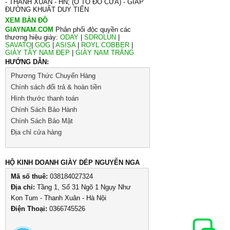
- THANH XUÂN - HN; (Ô TÔ ĐỖ CỬA) - GIÁP
ĐƯỜNG KHUẤT DUY TIẾN
XEM BẢN ĐỒ
GIAYNAM.COM
Phân phối độc quyền các
thương hiệu giày:
ODAY
|
SDROLUN
|
SAVATO
|
GOG
|
ASISA
|
ROYL COBBER
|
GIÀY TÂY NAM ĐẸP
|
GIÀY NAM TRẮNG
HƯỚNG DẪN:
Phương Thức Chuyển Hàng
Chính sách đổi trả & hoàn tiền
Hình thước thanh toán
Chính Sách Bảo Hành
Chính Sách Bảo Mật
Địa chỉ cửa hàng
HỘ KINH DOANH GIÀY DÉP NGUYỄN NGA
Mã số thuê:
038184027324
Địa chỉ:
Tầng 1, Số 31 Ngõ 1 Ngụy Như
Kon Tum - Thanh Xuân - Hà Nội
Điện Thoại:
0366745526