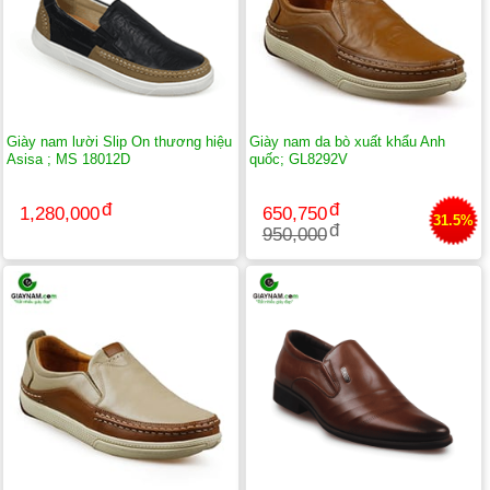
Giày nam lười Slip On thương hiệu
Giày nam da bò xuất khẩu Anh
Asisa ; MS 18012D
quốc; GL8292V
1,280,000
650,750
31.5%
950,000