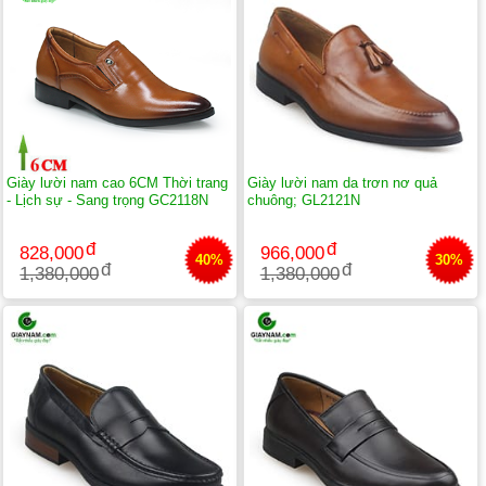
Giày lười nam cao 6CM Thời trang
Giày lười nam da trơn nơ quả
- Lịch sự - Sang trọng GC2118N
chuông; GL2121N
828,000
966,000
40%
30%
1,380,000
1,380,000