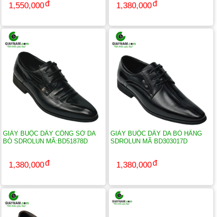
1,550,000
1,380,000
GIÀY BUỘC DÂY CÔNG SỞ DA
GIÀY BUỘC DÂY DA BÒ HÃNG
BÒ SDROLUN MÃ:BD51878D
SDROLUN MÃ BD303017D
1,380,000
1,380,000