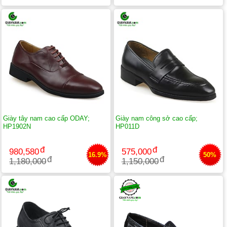
Giày tây nam cao cấp ODAY;
Giày nam công sở cao cấp;
HP1902N
HP011D
980,580
575,000
16.9%
50%
1,180,000
1,150,000