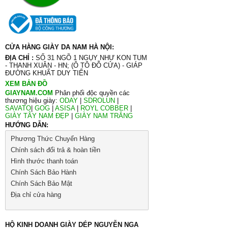
CỬA HÀNG GIÀY DA NAM HÀ NỘI:
ĐỊA CHỈ :
SỐ 31 NGÕ 1 NGỤY NHƯ KON TUM
- THANH XUÂN - HN; (Ô TÔ ĐỖ CỬA) - GIÁP
ĐƯỜNG KHUẤT DUY TIẾN
XEM BẢN ĐỒ
GIAYNAM.COM
Phân phối độc quyền các
thương hiệu giày:
ODAY
|
SDROLUN
|
SAVATO
|
GOG
|
ASISA
|
ROYL COBBER
|
GIÀY TÂY NAM ĐẸP
|
GIÀY NAM TRẮNG
HƯỚNG DẪN:
Phương Thức Chuyển Hàng
Chính sách đổi trả & hoàn tiền
Hình thước thanh toán
Chính Sách Bảo Hành
Chính Sách Bảo Mật
Địa chỉ cửa hàng
HỘ KINH DOANH GIÀY DÉP NGUYỄN NGA