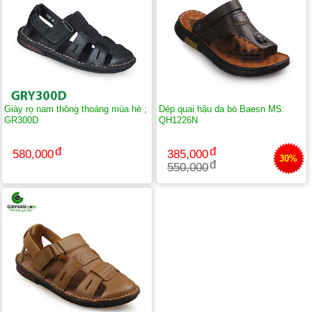
Giày rọ nam thông thoáng mùa hè ;
Dép quai hậu da bò Baesn MS:
GR300D
QH1226N
580,000
385,000
30%
550,000