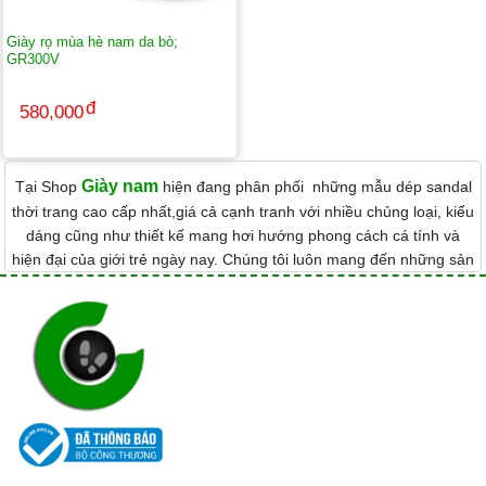
Giày rọ mùa hè nam da bò;
GR300V
580,000
Giày nam
Tại Shop
hiện đang phân phối những mẫu dép sandal
thời trang cao cấp nhất,giá cả cạnh tranh với nhiều chủng loại, kiểu
dáng cũng như thiết kế mang hơi hướng phong cách cá tính và
hiện đại của giới trẻ ngày nay. Chúng tôi luôn mang đến những sản
phẩm chất lượng, bền đẹp từ những thương hiệu uy tín nhằm đáp
ứng tốt nhất mọi nhu cầu của phái mạnh.
Ngoài ra các bạn yêu thích dép thời trang cũng có thêm lựa chọn
dép lê nam
dép xỏ ngón
tại shop
giaynam.com
những đôi
hay
nam