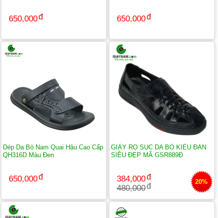
chân.
=>
có thể sử dụng trong mọi thời tiết và địa hình.
650,000
650,000
Nếu bạn quan tâm đến những sản phẩm cùng loại khác, cố thể tham
khảo thêm tại các mục
dép xỏ ngón nam
hay
dép lê nam
.
Có thể bạn quan tâm:
ý nghĩa cụm từ
Sandal nam
và lịch sử hình
thành của nó
Dép Da Bò Nam Quai Hậu Cao Cấp
GIÀY RỌ SỤC DA BÒ KIỂU ĐAN
QH316D Màu Đen
SIÊU ĐẸP MÃ GSR889Đ
650,000
384,000
20%
480,000