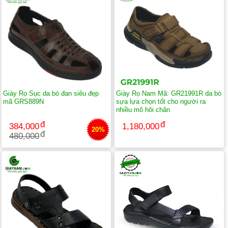
Giày Rọ Sục da bò đan siêu đẹp
Giày Rọ Nam Mã: GR21991R da bò
mã GRS889N
sựa lựa chọn tốt cho người ra
nhiều mô hôi chân
384,000
1,180,000
20%
480,000