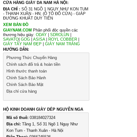
CỬA HÀNG GIÀY DA NAM HÀ NỘI:
ĐỊA CHỈ :
SỐ 31 NGÕ 1 NGỤY NHƯ KON TUM
- THANH XUÂN - HN; (Ô TÔ ĐỖ CỬA) - GIÁP
ĐƯỜNG KHUẤT DUY TIẾN
XEM BẢN ĐỒ
GIAYNAM.COM
Phân phối độc quyền các
thương hiệu giày:
ODAY
|
SDROLUN
|
SAVATO
|
GOG
|
ASISA
|
ROYL COBBER
|
GIÀY TÂY NAM ĐẸP
|
GIÀY NAM TRẮNG
HƯỚNG DẪN:
Phương Thức Chuyển Hàng
Chính sách đổi trả & hoàn tiền
Hình thước thanh toán
Chính Sách Bảo Hành
Chính Sách Bảo Mật
Địa chỉ cửa hàng
HỘ KINH DOANH GIÀY DÉP NGUYỄN NGA
Mã số thuê:
038184027324
Địa chỉ:
Tầng 1, Số 31 Ngõ 1 Ngụy Như
Kon Tum - Thanh Xuân - Hà Nội
Điện Thoại:
0366745526