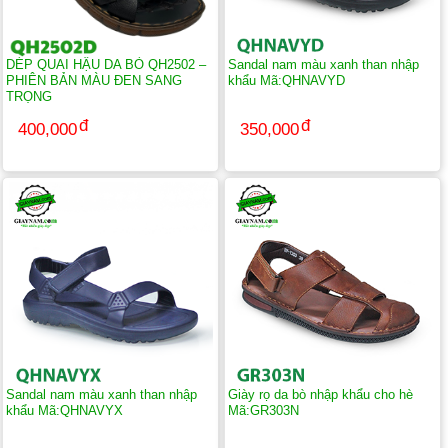
DÉP QUAI HẬU DA BÒ QH2502 –
Sandal nam màu xanh than nhập
PHIÊN BẢN MÀU ĐEN SANG
khẩu Mã:QHNAVYD
TRỌNG
400,000
350,000
Sandal nam màu xanh than nhập
Giày rọ da bò nhập khẩu cho hè
khẩu Mã:QHNAVYX
Mã:GR303N