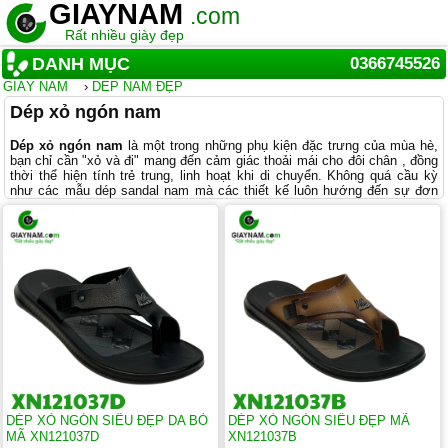
GIAYNAM
.com
Rất nhiều giày đẹp
DANH MỤC
0366745526
GIẦY NAM
›
DÉP NAM ĐẸP
Dép xỏ ngón nam
Dép xỏ ngón nam
là một trong những phụ kiện đặc trưng của mùa hè,
bạn chỉ cần "xỏ và đi" mang đến cảm giác thoải mái cho đôi chân , đồng
thời thể hiện tính trẻ trung, linh hoạt khi di chuyển. Không quá cầu kỳ
như các mẫu dép sandal nam mà các thiết kế luôn hướng đến sự đơn
giản nhưng vẫn đầy tinh tế khiến các
mẫu dép xỏ ngón nam đẹp
được
ưa chuộng hàng đầu trong thời tiết nóng bức.
Ngoài yếu tố đẹp và tiện lợi chúng còn đem lại cho đôi chân của bạn cảm
giác thoải mái, thông thoáng trong những ngày nắng nóng, oi bức của
mùa hè.
Dép xỏ ngón nam
rất phù nhất cho những chuyến du lịch đi
biển, dã ngoại hay chỉ đơn giản là bạn đi loanh quanh gần khu vực nhà
bạn.
Chất lượng được đảm bảo với cam kết bền đẹp lâu dài theo thời gian,
sử dụng chất liệu da bò thật đã qua xử lý kỹ càng có khả năng chống
nhăn, không bong tróc do ảnh hưởng của thời tiết. Đặc biệt,
dép xỏ
ngón nam giá rẻ
có đế làm từ chất liệu cao su đúc siêu bền, không bị
mài mòn theo thời gian nên quý khách hoàn toàn có thể yên tâm khi sử
dụng.
DÉP XỎ NGÓN SIÊU ĐẸP DA BÒ
DÉP XỎ NGÓN SIÊU ĐẸP MÃ
MÃ XN121037D
XN121037B