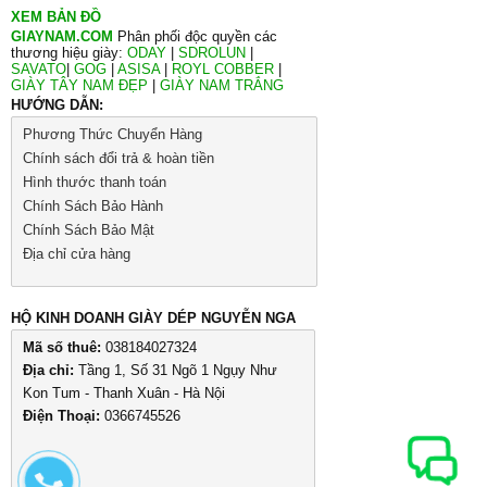
XEM BẢN ĐỒ
GIAYNAM.COM
Phân phối độc quyền các
thương hiệu giày:
ODAY
|
SDROLUN
|
SAVATO
|
GOG
|
ASISA
|
ROYL COBBER
|
GIÀY TÂY NAM ĐẸP
|
GIÀY NAM TRẮNG
HƯỚNG DẪN:
Phương Thức Chuyển Hàng
Chính sách đổi trả & hoàn tiền
Hình thước thanh toán
Chính Sách Bảo Hành
Chính Sách Bảo Mật
Địa chỉ cửa hàng
HỘ KINH DOANH GIÀY DÉP NGUYỄN NGA
Mã số thuê:
038184027324
Địa chỉ:
Tầng 1, Số 31 Ngõ 1 Ngụy Như
Kon Tum - Thanh Xuân - Hà Nội
Điện Thoại:
0366745526