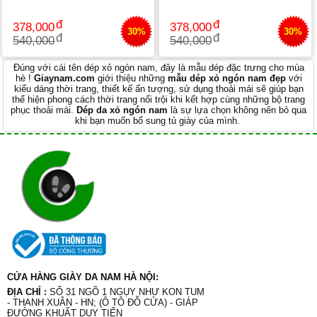
Xem thêm các sản phẩm dành cho những ngày hè oi bức bạn có thể
xem tại
dep le nam
hoặc
dep sandal
378,000
378,000
30%
30%
540,000
540,000
Đúng với cái tên dép xỏ ngón nam, đây là mẫu dép đặc trưng cho mùa
hè !
Giaynam.com
giới thiệu những
mẫu dép xỏ ngón nam đẹp
với
kiểu dáng thời trang, thiết kế ấn tượng, sử dụng thoải mái sẽ giúp bạn
thể hiện phong cách thời trang nổi trội khi kết hợp cùng những bộ trang
phục thoải mái.
Dép da xỏ ngón nam
là sự lựa chọn không nên bỏ qua
khi bạn muốn bổ sung tủ giày của mình.
CỬA HÀNG GIÀY DA NAM HÀ NỘI:
ĐỊA CHỈ :
SỐ 31 NGÕ 1 NGỤY NHƯ KON TUM
- THANH XUÂN - HN; (Ô TÔ ĐỖ CỬA) - GIÁP
ĐƯỜNG KHUẤT DUY TIẾN