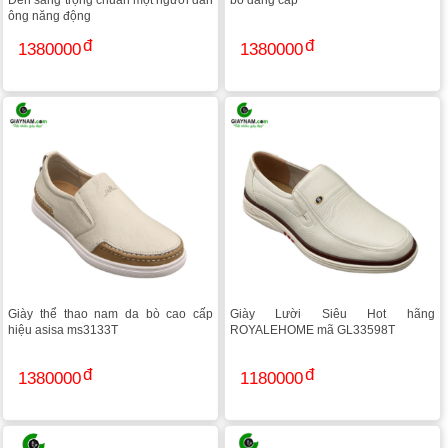
Đen sang trọng chuẩn một người đàn
bò đẳng cấp
ông năng động
1380000
1380000
Giày thể thao nam da bò cao cấp
Giày Lười Siêu Hot hãng
hiệu asisa ms3133T
ROYALEHOME mã GL33598T
1380000
1180000