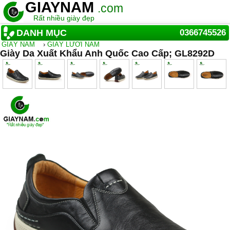
GIAYNAM
.com
Rất nhiều giày đẹp
DANH MỤC
0366745526
GIẦY NAM
›
GIÀY LƯỜI NAM
Giày Da Xuất Khẩu Anh Quốc Cao Cấp; GL8292D