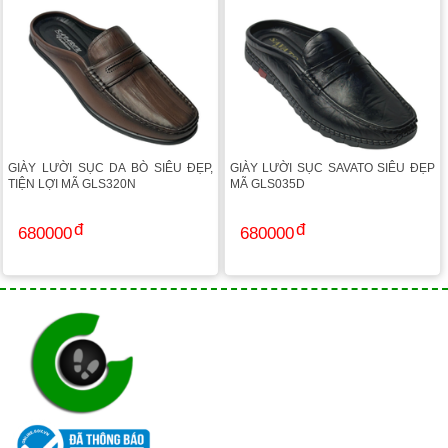
GIÀY LƯỜI SỤC DA BÒ SIÊU ĐẸP,
GIÀY LƯỜI SỤC SAVATO SIÊU ĐẸP
TIỆN LỢI MÃ GLS320N
MÃ GLS035D
680000
680000