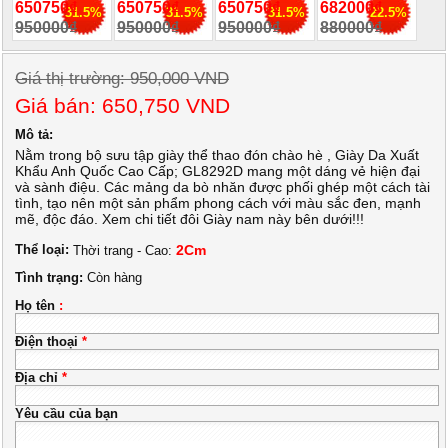
650750₫
650750₫
650750₫
682000₫
31.5%
31.5%
31.5%
22.5%
950000₫
950000₫
950000₫
880000₫
Giá thị trường: 950,000 VND
Giá bán: 650,750 VND
Mô tả:
Nằm trong bộ sưu tập giày thể thao đón chào hè , Giày Da Xuất
Khẩu Anh Quốc Cao Cấp; GL8292D mang một dáng vẻ hiện đại
và sành điệu. Các mảng da bò nhăn được phối ghép một cách tài
tình, tạo nên một sản phẩm phong cách với màu sắc đen, mạnh
mẽ, độc đáo. Xem chi tiết đôi Giày nam này bên dưới!!!
Thể loại:
2Cm
Thời trang - Cao:
Tình trạng:
Còn hàng
Họ tên
:
Điện thoại
*
Địa chỉ
*
Yêu cầu của bạn