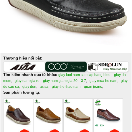
Thương hiệu nổi bật:
Tìm kiếm nhanh qua từ khóa:
,
giay luoi nam cao cap hang hieu
giay da
,
,
,
,
,
mem
giay nam gia re
giay nam giam gia 20
3 7
giay mua he nam
giay
,
,
,
,
,
de cao su
giay den
asisa
giay the thao nam
quan jeans
Sản phẩm tương tự: