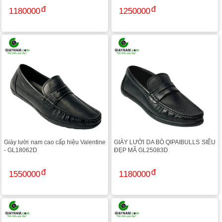
1180000
1250000
Giày lười nam cao cấp hiệu Valentine
GIÀY LƯỜI DA BÒ QIPAIBULLS SIÊU
- GL18062D
ĐẸP MÃ GL25083D
1550000
1180000