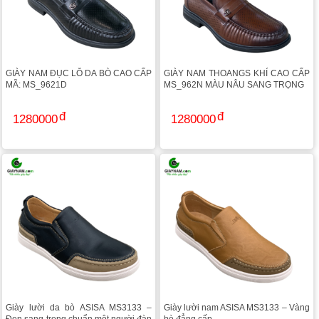
GIÀY NAM ĐỤC LỖ DA BÒ CAO CẤP
GIÀY NAM THOANGS KHÍ CAO CẤP
MÃ: MS_9621D
MS_962N MÀU NÂU SANG TRỌNG
1280000
1280000
Giày lười da bò ASISA MS3133 –
Giày lười nam ASISA MS3133 – Vàng