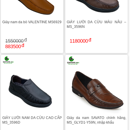
Giày nam da bò VALENTINE MS6929
GIÀY LƯỜI DA CỪU MÀU NÂU –
MS_3596N
1550000
1180000
883500
GIÀY LƯỜI NAM DA CỪU CAO CẤP
Giày da nam SAVATO chính hãng,
MS_3596D
MS_GLYD1-Y59N, nhập khẩu