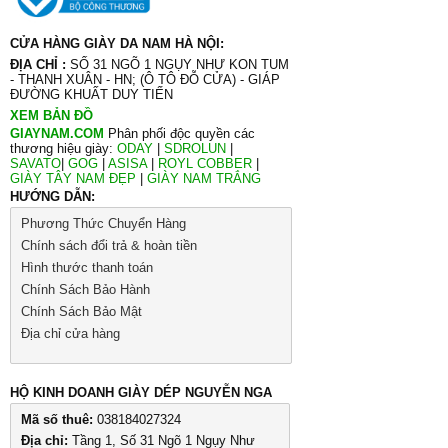
CỬA HÀNG GIÀY DA NAM HÀ NỘI:
ĐỊA CHỈ :
SỐ 31 NGÕ 1 NGỤY NHƯ KON TUM
- THANH XUÂN - HN; (Ô TÔ ĐỖ CỬA) - GIÁP
ĐƯỜNG KHUẤT DUY TIẾN
XEM BẢN ĐỒ
GIAYNAM.COM
Phân phối độc quyền các
thương hiệu giày:
ODAY
|
SDROLUN
|
SAVATO
|
GOG
|
ASISA
|
ROYL COBBER
|
GIÀY TÂY NAM ĐẸP
|
GIÀY NAM TRẮNG
HƯỚNG DẪN:
Phương Thức Chuyển Hàng
Chính sách đổi trả & hoàn tiền
Hình thước thanh toán
Chính Sách Bảo Hành
Chính Sách Bảo Mật
Địa chỉ cửa hàng
HỘ KINH DOANH GIÀY DÉP NGUYỄN NGA
Mã số thuê:
038184027324
Địa chỉ:
Tầng 1, Số 31 Ngõ 1 Ngụy Như