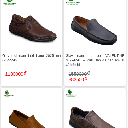
Giày mọi nam thời trang 2025 mã
Giày nam da bò VALENTINE
GL2229N
MS6929D – Màu đen da hạt, êm ái
và bền bỉ
1180000
1550000
883500