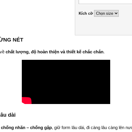
Kích cỡ
TỪNG NÉT
 về
chất lượng, độ hoàn thiện và thiết kế chắc chắn
.
lâu dài
 chống nhăn – chống gập
, giữ form lâu dài, đi càng lâu càng lên n