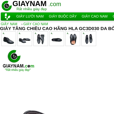
GIAYNAM
.com
Rất nhiều giày đẹp
GIÀY LƯỜI NAM
GIÀY BUỘC DÂY
GIÀY CAO NAM
GIẦY NAM
›
GIÀY CAO NAM
GIÀY TĂNG CHIỀU CAO HÃNG HLA GC3D030 DA B