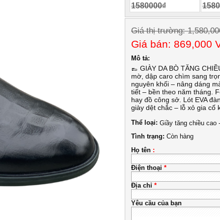
1580000₫
1580
Giá thị trường: 1,580,0
Giá bán: 869,000
Mô tả:
👞 GIÀY DA BÒ TĂNG CHIỀ
mờ, dập caro chìm sang trọ
nguyên khối – nâng dáng mà
tiết – bền theo năm tháng. 
hay đồ công sở. Lót EVA đàn
giày dệt chắc – lỗ xỏ gia cố
Thể loại:
Giầy tăng chiều cao 
Tình trạng:
Còn hàng
Họ tên
:
Điện thoại
*
Địa chỉ
*
Yêu cầu của bạn