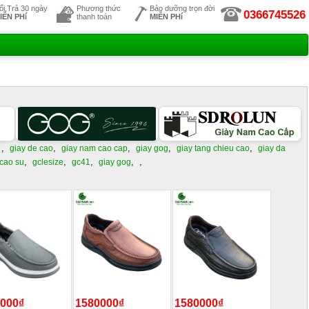
ổi,Trả 30 ngày
Phương thức
Bảo dưỡng trọn đời
0366745526
IỄN PHí
thanh toán
MIỄN PHí
,
,
,
,
,
giay de cao
giay nam cao cap
giay gog
giay tang chieu cao
giay da
,
,
,
,
,
 cao su
gclesize
gc41
giay gog
000₫
1580000₫
1580000₫