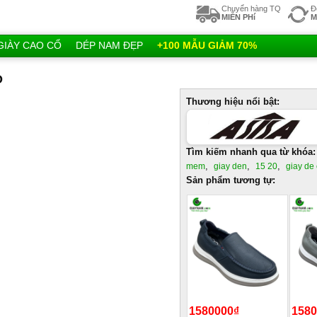
Chuyển hàng TQ
Đ
MIỄN PHí
M
GIÀY CAO CỔ
DÉP NAM ĐẸP
+100 MẪU GIẢM 70%
Ò
Thương hiệu nổi bật:
Tìm kiếm nhanh qua từ khóa:
,
,
,
mem
giay den
15 20
giay de
Sản phẩm tương tự:
1580000₫
1580