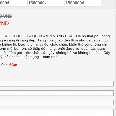
000₫
1580000₫
1580000₫
00 VND
 VND
U CAO GC3D030 – LỊCH LÃM & VỮNG CHẮC Da bò thật phủ bóng
ng – càng đi càng đẹp. Tăng chiều cao đến 8cm nhờ đế cao su đúc
 không lộ. Đường chỉ may đôi chắc chắn, khâu thủ công từng chi
Form mũi bo tròn, cổ thấp dễ mang, phối được với quần âu, jeans
 hồi, đệm gót – êm chân cả ngày, chống hôi và không bí bách. Dây
 kỹ, bền chắc – tiện dụng – nam tính.
6Cm
- Cao: