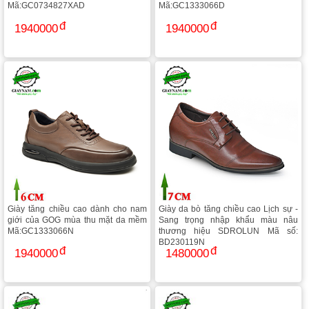
Mã:GC0734827XAD
Mã:GC1333066D
1940000
1940000
Giày tăng chiều cao dành cho nam
Giày da bò tăng chiều cao Lịch sự -
giới của GOG mùa thu mặt da mềm
Sang trọng nhập khẩu màu nâu
Mã:GC1333066N
thương hiệu SDROLUN Mã số:
BD230119N
1940000
1480000