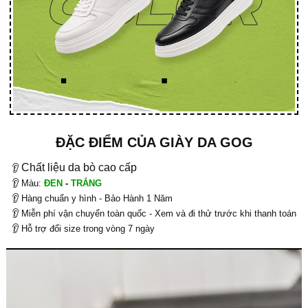
ĐẶC ĐIỂM CỦA GIÀY DA GOG
Chất liệu da bò cao cấp
👂
👂 Màu:
ĐEN
-
TRẮNG
👂 Hàng chuẩn y hình - Bảo Hành 1 Năm
👂 Miễn phí vận chuyển toàn quốc - Xem và đi thử trước khi thanh toán
👂 Hỗ trợ đổi size trong vòng 7 ngày