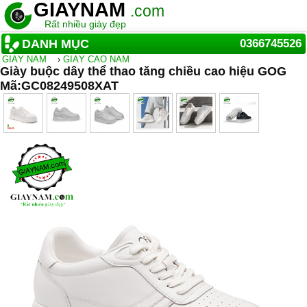
GIAYNAM
.com
Rất nhiều giày đẹp
DANH MỤC
0366745526
GIẦY NAM
›
GIÀY CAO NAM
Giày buộc dây thể thao tăng chiều cao hiệu GOG
Mã:GC08249508XAT