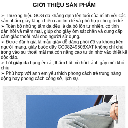
GIỚI THIỆU SẢN PHẨM
➢ Thương hiệu GOG đã khẳng định tên tuổi của mình với các
sản phẩm giày tăng chiều cao tinh tế và phù hợp cho giới trẻ.
➢ Toàn bộ những tấm da đều là da bò lộn tự nhiên, có tính
đàn hồi và mềm mại, giúp cho giày ôm sát chân và cung cấp
cảm giác thoải mái cho người sử dụng.
➢ Được đánh giá là mẫu giày dễ dàng phối đồ và không kén
người mang, giày buộc dây GC08249508XAT không chỉ chú
trọng vào sự thoải mái mà còn nâng cao tự tin nhờ vào thiết kế
độc đáo.
➢ Lót
giày da
bụng êm ái, thấm hút mồ hôi tránh gây mùi khó
chịu.
➢ Phù hợp với anh em yêu thích phong cách trẻ trung năng
động hay phong cách công sở, lịch sự.