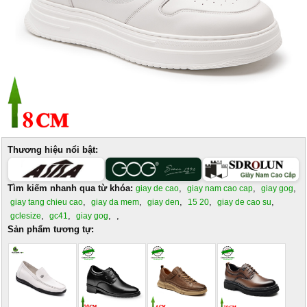
Thương hiệu nổi bật:
Tìm kiếm nhanh qua từ khóa:
,
,
,
giay de cao
giay nam cao cap
giay gog
,
,
,
,
,
giay tang chieu cao
giay da mem
giay den
15 20
giay de cao su
,
,
,
,
gclesize
gc41
giay gog
Sản phẩm tương tự: