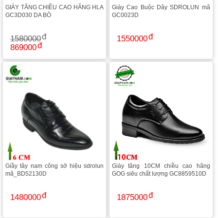
GIÀY TĂNG CHIỀU CAO HÃNG HLA
Giày Cao Buộc Dây SDROLUN mã
GC3D030 DA BÒ
GC0023D
1580000
1550000
869000
Giầy tây nam công sở hiệu sdrolun
Giày tăng 10CM chiều cao hãng
mã_BD52130D
GOG siêu chất lượng GC8859510D
1480000
1875000