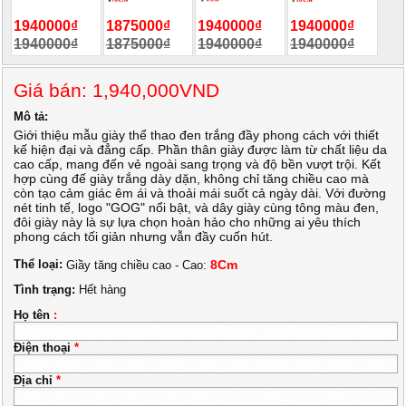
1940000₫
1875000₫
1940000₫
1940000₫
1940000₫
1875000₫
1940000₫
1940000₫
Giá bán: 1,940,000VND
Mô tả:
Giới thiệu mẫu giày thể thao đen trắng đầy phong cách với thiết
kế hiện đại và đẳng cấp. Phần thân giày được làm từ chất liệu da
cao cấp, mang đến vẻ ngoài sang trọng và độ bền vượt trội. Kết
hợp cùng đế giày trắng dày dặn, không chỉ tăng chiều cao mà
còn tạo cảm giác êm ái và thoải mái suốt cả ngày dài. Với đường
nét tinh tế, logo "GOG" nổi bật, và dây giày cùng tông màu đen,
đôi giày này là sự lựa chọn hoàn hảo cho những ai yêu thích
phong cách tối giản nhưng vẫn đầy cuốn hút.
Thể loại:
8Cm
Giầy tăng chiều cao - Cao:
Tình trạng:
Hết hàng
Họ tên
:
Điện thoại
*
Địa chỉ
*