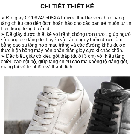
CHI TIẾT THIẾT KẾ
➢ Đôi giày GC08249508XAT được thiết kế với chức năng
tăng chiều cao đến 8cm hoàn hảo cho các bạn trẻ muốn tự tin
hơn trong từng bước đi.
➢ Đế giày được thiết kế với rãnh chống trơn trượt, giúp người
sử dụng dễ dàng di chuyển và tránh nguy hiểm được làm
bằng cao su tổng hợp màu trắng và các đường khâu được
thực hiện bằng máy nên phần thân giày cực kì chắc chắn.
➢ Đặc biệt, giày có kiểu gót thấp (dưới 3 cm) với kiểu tăng
chiều cao nội bộ, giúp tăng chiều cao mà không lộ dáng gót,
mang lại vẻ tự nhiên và thanh lịch.