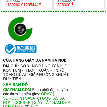
1580000
1380000
1180260.01205444
828000
CỬA HÀNG GIÀY DA NAM HÀ NỘI:
ĐỊA CHỈ :
SỐ 31 NGÕ 1 NGỤY NHƯ
KON TUM - THANH XUÂN - HN; (Ô
TÔ ĐỖ CỬA) - GIÁP ĐƯỜNG KHUẤT
DUY TIẾN
XEM BẢN ĐỒ
GIAYNAM.COM
Phân phối độc quyền
các thương hiệu giày:
ODAY
|
SDROLUN
|
SAVATO
|
GOG
|
ASISA
|
ROYL COBBER
|
GIÀY TÂY NAM ĐẸP
|
GIÀY NAM TRẮNG