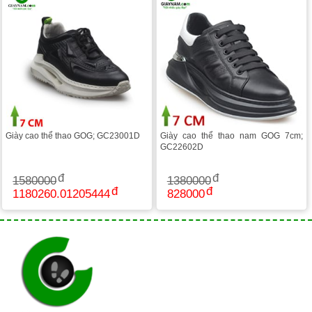
Giày cao thể thao GOG; GC23001D
Giày cao thể thao nam GOG 7cm;
GC22602D
1580000
1380000
1180260.01205444
828000