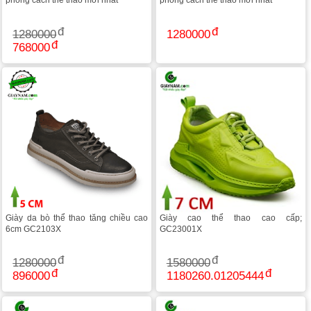
phong cách thể thao mới nhất
phong cách thể thao mới nhất
1280000
1280000
768000
Giày da bò thể thao tăng chiều cao
Giày cao thể thao cao cấp;
6cm GC2103X
GC23001X
1280000
1580000
896000
1180260.01205444