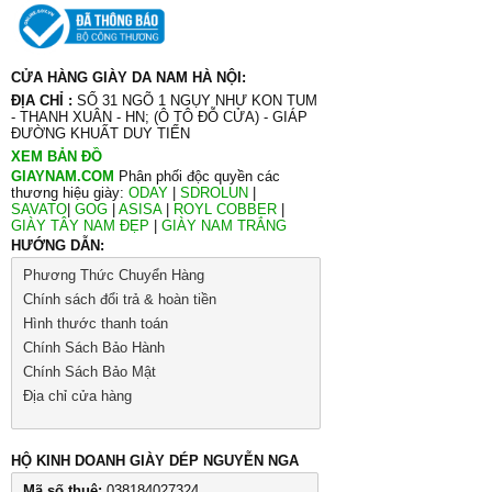
CỬA HÀNG GIÀY DA NAM HÀ NỘI:
ĐỊA CHỈ :
SỐ 31 NGÕ 1 NGỤY NHƯ KON TUM
- THANH XUÂN - HN; (Ô TÔ ĐỖ CỬA) - GIÁP
ĐƯỜNG KHUẤT DUY TIẾN
XEM BẢN ĐỒ
GIAYNAM.COM
Phân phối độc quyền các
thương hiệu giày:
ODAY
|
SDROLUN
|
SAVATO
|
GOG
|
ASISA
|
ROYL COBBER
|
GIÀY TÂY NAM ĐẸP
|
GIÀY NAM TRẮNG
HƯỚNG DẪN:
Phương Thức Chuyển Hàng
Chính sách đổi trả & hoàn tiền
Hình thước thanh toán
Chính Sách Bảo Hành
Chính Sách Bảo Mật
Địa chỉ cửa hàng
HỘ KINH DOANH GIÀY DÉP NGUYỄN NGA
Mã số thuê:
038184027324