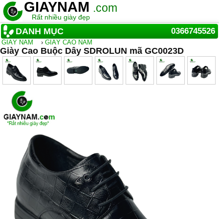
GIAYNAM
.com
Rất nhiều giày đẹp
DANH MỤC
0366745526
GIẦY NAM
›
GIÀY CAO NAM
Giày Cao Buộc Dây SDROLUN mã GC0023D