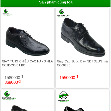
Sản phẩm cùng loại
GIÀY TĂNG CHIỀU CAO HÃNG HLA
Giày Cao Buộc Dây SDROLUN mã
GC3D030 DA BÒ
GC0023D
1580000
1550000
869000