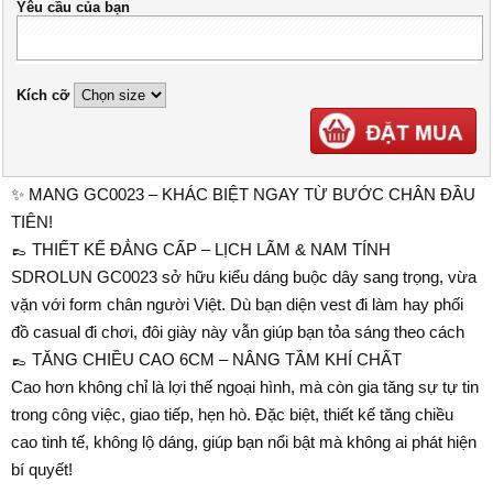
Yêu cầu của bạn
Kích cỡ
✨ MANG GC0023 – KHÁC BIỆT NGAY TỪ BƯỚC CHÂN ĐẦU
TIÊN!
👞 THIẾT KẾ ĐẲNG CẤP – LỊCH LÃM & NAM TÍNH
SDROLUN GC0023 sở hữu kiểu dáng buộc dây sang trọng, vừa
vặn với form chân người Việt. Dù bạn diện vest đi làm hay phối
đồ casual đi chơi, đôi giày này vẫn giúp bạn tỏa sáng theo cách
👞 TĂNG CHIỀU CAO 6CM – NÂNG TẦM KHÍ CHẤT
Cao hơn không chỉ là lợi thế ngoại hình, mà còn gia tăng sự tự tin
trong công việc, giao tiếp, hẹn hò. Đặc biệt, thiết kế tăng chiều
cao tinh tế, không lộ dáng, giúp bạn nổi bật mà không ai phát hiện
bí quyết!