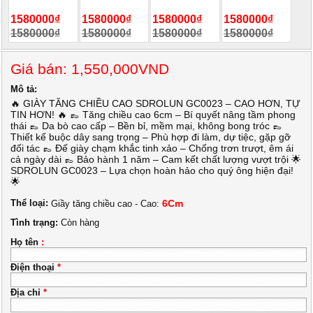
1580000₫
1580000₫
1580000₫
1580000₫
1580000₫
1580000₫
1580000₫
1580000₫
Giá bán: 1,550,000VND
Mô tả:
🔥 GIÀY TĂNG CHIỀU CAO SDROLUN GC0023 – CAO HƠN, TỰ
TIN HƠN! 🔥 👞 Tăng chiều cao 6cm – Bí quyết nâng tầm phong
thái 👞 Da bò cao cấp – Bền bỉ, mềm mại, không bong tróc 👞
Thiết kế buộc dây sang trọng – Phù hợp đi làm, dự tiệc, gặp gỡ
đối tác 👞 Đế giày chạm khắc tinh xảo – Chống trơn trượt, êm ái
cả ngày dài 👞 Bảo hành 1 năm – Cam kết chất lượng vượt trội 🌟
SDROLUN GC0023 – Lựa chọn hoàn hảo cho quý ông hiện đại!
🌟
Thể loại:
6Cm
Giầy tăng chiều cao - Cao:
Tình trạng:
Còn hàng
Họ tên
:
Điện thoại
*
Địa chỉ
*