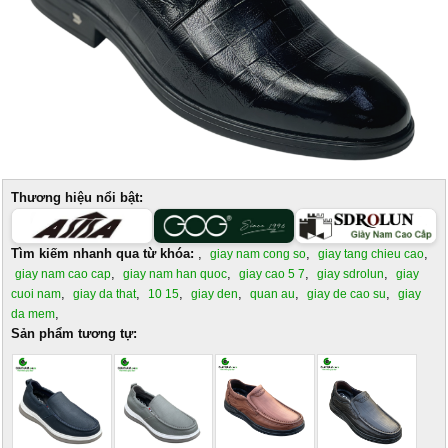
Thương hiệu nổi bật:
Tìm kiếm nhanh qua từ khóa:
,
,
,
giay nam cong so
giay tang chieu cao
,
,
,
,
giay nam cao cap
giay nam han quoc
giay cao 5 7
giay sdrolun
giay
,
,
,
,
,
,
cuoi nam
giay da that
10 15
giay den
quan au
giay de cao su
giay
,
da mem
Sản phẩm tương tự: