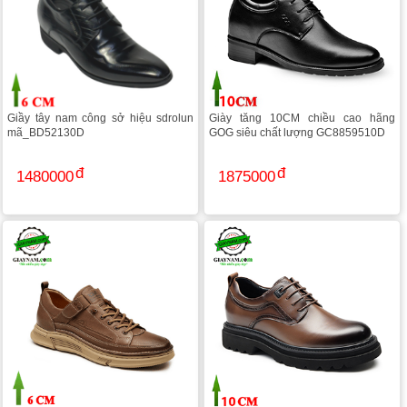
Giầy tây nam công sở hiệu sdrolun
Giày tăng 10CM chiều cao hãng
mã_BD52130D
GOG siêu chất lượng GC8859510D
1480000
1875000