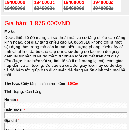
1940000₫
1940000₫
1940000₫
1940000₫
1940000₫
1940000₫
1940000₫
1940000₫
Giá bán: 1,875,000VND
Mô tả:
Được thiết kế để mang lại sự thoải mái và sự tăng chiều cao đáng
kinh ngạc, đôi giày tăng chiều cao GC8859510 không chỉ là một
vật dụng thời trang mà còn là một biểu tượng phong cách đầy cá
tính.Chất liệu da bò cao cấp được sử dụng để tạo nên đôi giày,
đem lại sự bền bỉ và độ mềm tự nhiên.Mỗi chi tiết trên đôi giày
đều được thực hiện với sự tinh tế và tỉ mỉ, mang lại một cảm giác
hấp dẫn và ấn tượng. Đế cao su của đôi giày lười này có độ dày
và độ bám tốt, giúp bạn di chuyển dễ dàng và ổn định trên mọi bề
mặt
Thể loại:
10Cm
Giầy tăng chiều cao - Cao:
Tình trạng:
Còn hàng
Họ tên
:
Điện thoại
*
Địa chỉ
*