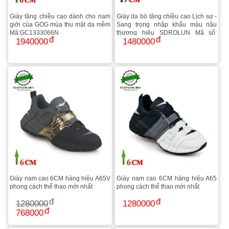
Giày tăng chiều cao dành cho nam
Giày da bò tăng chiều cao Lịch sự -
giới của GOG mùa thu mặt da mềm
Sang trọng nhập khẩu màu nâu
Mã:GC1333066N
thương hiệu SDROLUN Mã số:
1940000
1480000
BD230119N
Giày nam cao 6CM hàng hiệu A65V
Giày nam cao 6CM hàng hiệu A65
phong cách thể thao mới nhất
phong cách thể thao mới nhất
1280000
1280000
768000