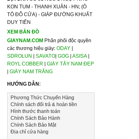
KON TUM - THANH XUÂN - HN; (Ô
TÔ ĐỖ CỬA) - GIÁP ĐƯỜNG KHUẤT
DUY TIẾN
XEM BẢN ĐỒ
GIAYNAM.COM
Phân phối độc quyền
các thương hiệu giày:
ODAY
|
SDROLUN
|
SAVATO
|
GOG
|
ASISA
|
ROYL COBBER
|
GIÀY TÂY NAM ĐẸP
|
GIÀY NAM TRẮNG
HƯỚNG DẪN:
Phương Thức Chuyển Hàng
Chính sách đổi trả & hoàn tiền
Hình thước thanh toán
Chính Sách Bảo Hành
Chính Sách Bảo Mật
Địa chỉ cửa hàng