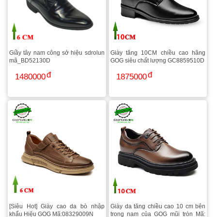
Giầy tây nam công sở hiệu sdrolun
Giày tăng 10CM chiều cao hãng
mã_BD52130D
GOG siêu chất lượng GC8859510D
1480000
1875000
[Siêu Hot] Giày cao da bò nhập
Giày da tăng chiều cao 10 cm bên
khẩu Hiệu GOG Mã:08329009N
trong nam của GOG mũi tròn Mã: