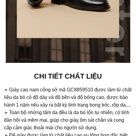
CHI TIẾT CHẤT LIỆU
➢ Giày cao nam công sở mã GC8859510 được làm từ chất
liệu da bò có độ dày và độ bền và độ bóng cao, được bảo
hành 1 năm nếu xảy ra bất kỳ tình trạng bong tróc, rộp da,...
➢ Toàn bộ những tấm da đều là da bò lộn tự nhiên, có tính
đàn hồi và mềm mại, giúp cho giày ôm sát chân và cung
cấp cảm giác thoải mái cho người sử dụng.
➢ Đế giày được làm từ chất liệu cao su tổng hợp đặc biệt,