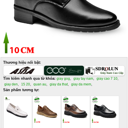
Thương hiệu nổi bật:
Tìm kiếm nhanh qua từ khóa:
,
,
,
giay gog
giay tay nam
giay cao 7 10
,
,
,
,
,
giay den
15 20
quan au
giay da that
giay da mem
Sản phẩm tương tự: