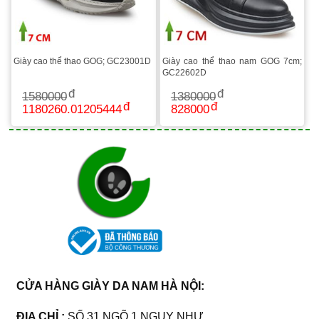
Giày cao thể thao GOG; GC23001D
Giày cao thể thao nam GOG 7cm;
GC22602D
1580000
1380000
1180260.01205444
828000
CỬA HÀNG GIÀY DA NAM HÀ NỘI:
ĐỊA CHỈ :
SỐ 31 NGÕ 1 NGỤY NHƯ