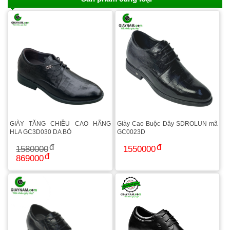
GIÀY TĂNG CHIỀU CAO HÃNG
Giày Cao Buộc Dây SDROLUN mã
HLA GC3D030 DA BÒ
GC0023D
1580000
1550000
869000