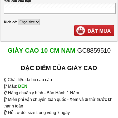
Yêu cầu của bạn
Kích cỡ
GIÀY CAO 10 CM NAM
GC8859510
ĐẶC ĐIỂM CỦA GIÀY CAO
👂
Chất liệu da bò cao cấp
👂 Màu:
ĐEN
👂 Hàng chuẩn y hình - Bảo Hành 1 Năm
👂 Miễn phí vận chuyển toàn quốc - Xem và đi thử trước khi
thanh toán
👂 Hỗ trợ đổi size trong vòng 7 ngày