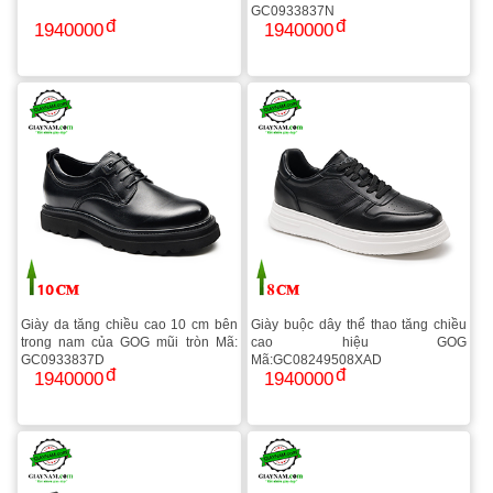
GC0933837N
1940000
1940000
Giày da tăng chiều cao 10 cm bên
Giày buộc dây thể thao tăng chiều
trong nam của GOG mũi tròn Mã:
cao hiệu GOG
GC0933837D
Mã:GC08249508XAD
1940000
1940000