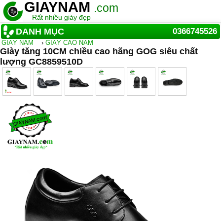
GIAYNAM
.com
Rất nhiều giày đẹp
DANH MỤC
0366745526
GIẦY NAM
›
GIÀY CAO NAM
Giày tăng 10CM chiều cao hãng GOG siêu chất
lượng GC8859510D