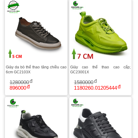
Giày da bò thể thao tăng chiều cao
Giày cao thể thao cao cấp;
6cm GC2103X
GC23001X
1280000
1580000
896000
1180260.01205444