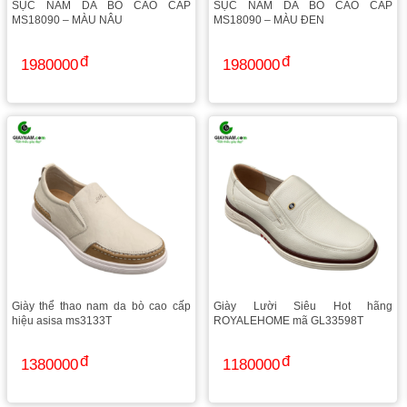
SỤC NAM DA BÒ CAO CẤP
SỤC NAM DA BÒ CAO CẤP
MS18090 – MÀU NÂU
MS18090 – MÀU ĐEN
1980000
1980000
Giày thể thao nam da bò cao cấp
Giày Lười Siêu Hot hãng
hiệu asisa ms3133T
ROYALEHOME mã GL33598T
1380000
1180000