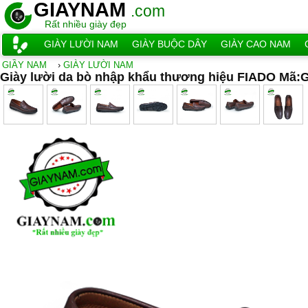
GIAYNAM
.com
Rất nhiều giày đẹp
GIÀY LƯỜI NAM
GIÀY BUỘC DÂY
GIÀY CAO NAM
GIẦY NAM
›
GIÀY LƯỜI NAM
Giày lười da bò nhập khẩu thương hiệu FIADO Mã: