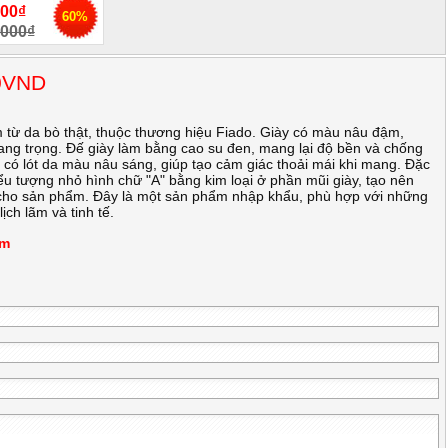
00₫
60%
000₫
00VND
m từ da bò thật, thuộc thương hiệu Fiado. Giày có màu nâu đậm,
ang trọng. Đế giày làm bằng cao su đen, mang lại độ bền và chống
ày có lót da màu nâu sáng, giúp tạo cảm giác thoải mái khi mang. Đặc
iểu tượng nhỏ hình chữ "A" bằng kim loại ở phần mũi giày, tạo nên
cho sản phẩm. Đây là một sản phẩm nhập khẩu, phù hợp với những
ịch lãm và tinh tế.
m