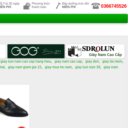
ổi,Trả 30 ngày
Phương thức
Bảo dưỡng trọn đời
0366745526
IỄN PHí
thanh toán
MIỄN PHí
,
,
,
,
giay luoi nam cao cap hang hieu
giay nam cao cap
giay den
giay da mem
,
,
,
,
that
giay nam giam gia 15
giay mua he nam
giay luoi size 39
giay nam