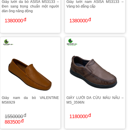
Giày lười da bò ASISA MS3133 –
Giày lười nam ASISA MS3133 –
Đen sang trọng chuẩn một người
Vàng bò đẳng cấp
đàn ông năng động
1380000
1380000
Giày nam da bò VALENTINE
GIÀY LƯỜI DA CỪU MÀU NÂU –
MS6929
MS_3596N
1550000
1180000
883500