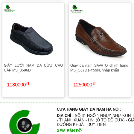
GIÀY LƯỜI NAM DA CỪU CAO
Giày da nam SAVATO chính hãng,
CẤP MS_3596D
MS_GLYD1-Y59N, nhập khẩu
1180000
1250000
CỬA HÀNG GIÀY DA NAM HÀ NỘI:
ĐỊA CHỈ :
SỐ 31 NGÕ 1 NGỤY NHƯ KON 
- THANH XUÂN - HN; (Ô TÔ ĐỖ CỬA) - GI
ĐƯỜNG KHUẤT DUY TIẾN
XEM BẢN ĐỒ