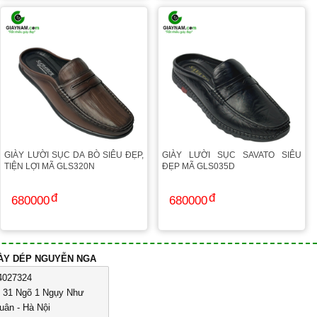
GIÀY LƯỜI SỤC DA BÒ SIÊU ĐẸP,
GIÀY LƯỜI SỤC SAVATO SIÊU
TIỆN LỢI MÃ GLS320N
ĐẸP MÃ GLS035D
680000
680000
IÀY DÉP NGUYỄN NGA
4027324
ố 31 Ngõ 1 Ngụy Như
uân - Hà Nội