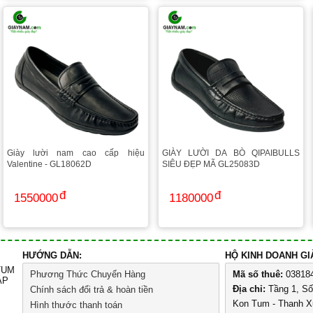
Giày lười nam cao cấp hiệu
GIÀY LƯỜI DA BÒ QIPAIBULLS
Valentine - GL18062D
SIÊU ĐẸP MÃ GL25083D
1550000
1180000
HƯỚNG DẪN:
HỘ KINH DOANH G
TUM
Phương Thức Chuyển Hàng
Mã số thuê:
03818
ÁP
Địa chỉ:
Tầng 1, S
Chính sách đổi trả & hoàn tiền
Kon Tum - Thanh X
Hình thước thanh toán