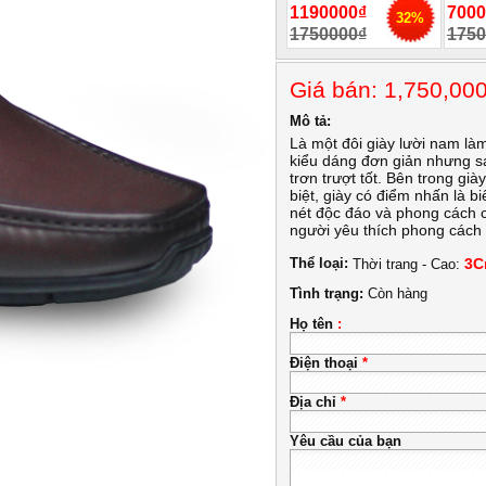
1190000₫
7000
32%
1750000₫
1750
Giá bán: 1,750,0
Mô tả:
Là một đôi giày lười nam là
kiểu dáng đơn giản nhưng s
trơn trượt tốt. Bên trong gi
biệt, giày có điểm nhấn là b
nét độc đáo và phong cách 
người yêu thích phong cách l
Thể loại:
3C
Thời trang - Cao:
Tình trạng:
Còn hàng
Họ tên
:
Điện thoại
*
Địa chỉ
*
Yêu cầu của bạn