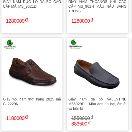
GIÀY NAM ĐỤC LỖ DA BÒ CAO
GIÀY NAM THOANGS KHÍ CAO
CẤP MÃ: MS_9621D
CẤP MS_962N MÀU NÂU SANG
TRỌNG
1280000
1280000
Giày mọi nam thời trang 2025 mã
Giày nam da bò VALENTINE
GL2229N
MS6929D – Màu đen da hạt, êm ái
và bền bỉ
1180000
1550000
883500