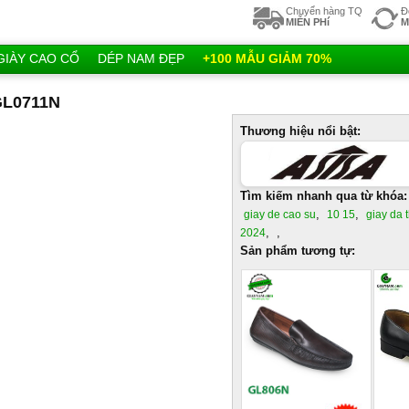
Chuyển hàng TQ
Đ
MIỄN PHí
M
GIÀY CAO CỔ
DÉP NAM ĐẸP
+100 MẪU GIẢM 70%
GL0711N
Thương hiệu nổi bật:
Tìm kiếm nhanh qua từ khóa:
,
,
giay de cao su
10 15
giay da 
,
,
2024
Sản phẩm tương tự: