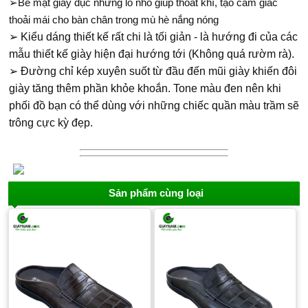
➢Bề mặt giày đục những lỗ nhỏ giúp thoát khí, tạo cảm giác
thoải mái cho bàn chân trong mù hè nắng nóng
➢ Kiểu dáng thiết kế rất chi là tối giản - là hướng đi của các
mẫu thiết kế giày hiện đại hướng tới (Không quá rườm rà).
➢ Đường chỉ kép xuyên suốt từ đầu đến mũi giày khiến đôi
giày tăng thêm phần khỏe khoắn. Tone màu đen nên khi
phối đồ bạn có thể dùng với những chiếc quần màu trầm sẽ
trông cực kỳ đẹp.
Sản phẩm cùng loại