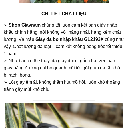
CHI TIẾT CHẤT LIỆU
➢
Shop Giaynam
chúng tôi luôn cam kết bán giày nhập
khẩu chính hãng, nói không với hàng nhái, hàng kém chất
lượng. Và mẫu
Giày da bò nhập khẩu GL2193X
cũng như
vậy. Chất lượng da loại I, cam kết không bong tróc tối thiểu
1 năm.
➢ Như bạn có thể thấy, da giày được gắn chặt với thân
giày bằng đường chỉ bo quanh mũi tới gót giúp da rất khó
bị rách, bong.
➢ Lót giày êm ái, không thấm hút mồ hôi, luôn khô thoáng
tránh gây mùi khó chịu.