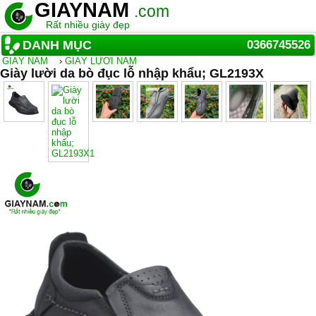
GIAYNAM
.com
Rất nhiều giày đẹp
DANH MỤC
0366745526
GIẦY NAM
›
GIÀY LƯỜI NAM
Giày lười da bò đục lỗ nhập khẩu; GL2193X