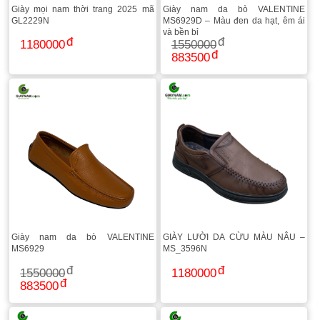
Giày mọi nam thời trang 2025 mã
Giày nam da bò VALENTINE
GL2229N
MS6929D – Màu đen da hạt, êm ái
và bền bỉ
1180000
1550000
883500
Giày nam da bò VALENTINE
GIÀY LƯỜI DA CỪU MÀU NÂU –
MS6929
MS_3596N
1550000
1180000
883500