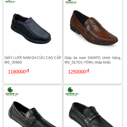
GIÀY LƯỜI NAM DA CỪU CAO CẤP
Giày da nam SAVATO chính hãng,
MS_3596D
MS_GLYD1-Y59N, nhập khẩu
1180000
1250000