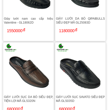
Giày lười nam cao cấp hiệu
GIÀY LƯỜI DA BÒ QIPAIBULLS
Valentine - GL18062D
SIÊU ĐẸP MÃ GL25083D
1550000
1180000
GIÀY LƯỜI SỤC DA BÒ SIÊU ĐẸP,
GIÀY LƯỜI SỤC SAVATO SIÊU ĐẸP
TIỆN LỢI MÃ GLS320N
MÃ GLS035D
680000
680000