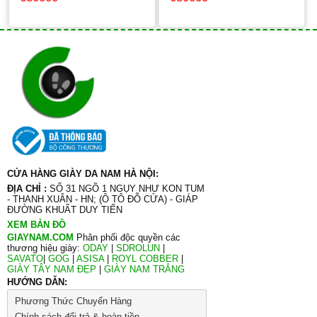
CỬA HÀNG GIÀY DA NAM HÀ NỘI:
ĐỊA CHỈ :
SỐ 31 NGÕ 1 NGỤY NHƯ KON TUM
- THANH XUÂN - HN; (Ô TÔ ĐỖ CỬA) - GIÁP
ĐƯỜNG KHUẤT DUY TIẾN
XEM BẢN ĐỒ
GIAYNAM.COM
Phân phối độc quyền các
thương hiệu giày:
ODAY
|
SDROLUN
|
SAVATO
|
GOG
|
ASISA
|
ROYL COBBER
|
GIÀY TÂY NAM ĐẸP
|
GIÀY NAM TRẮNG
HƯỚNG DẪN:
Phương Thức Chuyển Hàng
Chính sách đổi trả & hoàn tiền