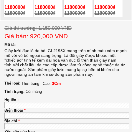
1180000₫
1180000₫
1180000₫
1180000₫
1180000₫
1180000₫
1180000₫
1180000₫
Giá thị trường: 1,150,000 VND
Giá bán: 920,000 VND
Mô tả:
Giày lười đục lỗ da bò; GL2193X mang trên mình màu xám mạnh
mẽ với vẻ bề ngoài sang trọng. Là đôi giày được khoác một
"chiếc áo" tinh tế kèm dải hoa văn đục lỗ trên thân giày nam
tính.Với chất liệu da cao cấp được làm từ công nghệ thuộc da từ
nước ngoài. Sản phẩm giày lười mang lại sự bền bỉ khiến cho
người mang an tâm khi sử dụng sản phẩm này.
Thể loại:
3Cm
Thời trang - Cao:
Tình trạng:
Còn hàng
Họ tên
:
Điện thoại
*
Địa chỉ
*
Yêu cầu của bạn