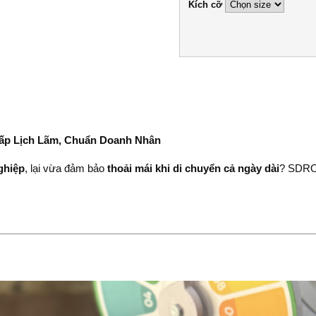
Kích cỡ
p Lịch Lãm, Chuẩn Doanh Nhân
ghiệp
, lại vừa đảm bảo
thoải mái khi di chuyển cả ngày dài
? SDROL