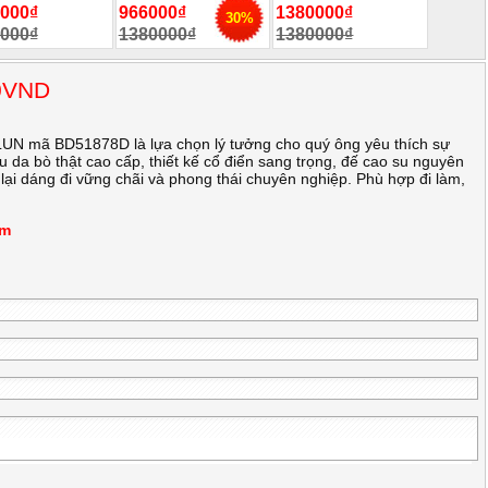
000₫
966000₫
1380000₫
30%
000₫
1380000₫
1380000₫
00VND
UN mã BD51878D là lựa chọn lý tưởng cho quý ông yêu thích sự
iệu da bò thật cao cấp, thiết kế cổ điển sang trọng, đế cao su nguyên
 lại dáng đi vững chãi và phong thái chuyên nghiệp. Phù hợp đi làm,
m