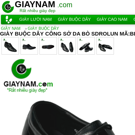
GIAYNAM
.com
Rất nhiều giày đẹp
GIÀY LƯỜI NAM
GIÀY BUỘC DÂY
GIÀY CAO NAM
GIẦY NAM
›
GIÀY BUỘC DÂY
GIÀY BUỘC DÂY CÔNG SỞ DA BÒ SDROLUN MÃ:B