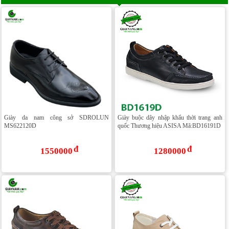
Giày da nam công sở SDROLUN
Giày buộc dây nhập khẩu thời trang anh
MS622120D
quốc Thương hiệu ASISA Mã:BD16191D
1550000
1280000