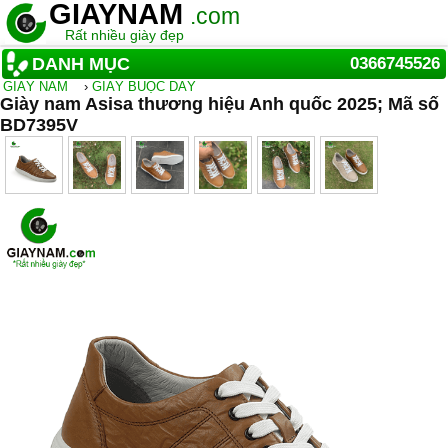
GIAYNAM
.com
Rất nhiều giày đẹp
DANH MỤC
0366745526
GIẦY NAM
›
GIÀY BUỘC DÂY
Giày nam Asisa thương hiệu Anh quốc 2025; Mã số
BD7395V