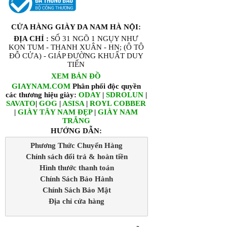
CỬA HÀNG GIÀY DA NAM HÀ NỘI:
ĐỊA CHỈ :
SỐ 31 NGÕ 1 NGỤY NHƯ
KON TUM - THANH XUÂN - HN; (Ô TÔ
ĐỖ CỬA) - GIÁP ĐƯỜNG KHUẤT DUY
TIẾN
XEM BẢN ĐỒ
GIAYNAM.COM
Phân phối độc quyền
các thương hiệu giày:
ODAY
|
SDROLUN
|
SAVATO
|
GOG
|
ASISA
|
ROYL COBBER
|
GIÀY TÂY NAM ĐẸP
|
GIÀY NAM
TRẮNG
HƯỚNG DẪN:
Phương Thức Chuyển Hàng
Chính sách đổi trả & hoàn tiền
Hình thước thanh toán
Chính Sách Bảo Hành
Chính Sách Bảo Mật
Địa chỉ cửa hàng