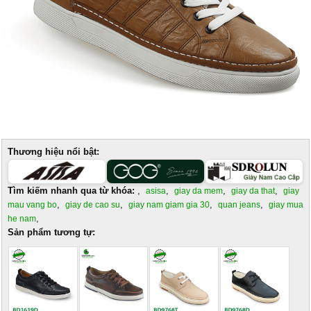
Thương hiệu nổi bật:
Tìm kiếm nhanh qua từ khóa:
,
,
,
,
asisa
giay da mem
giay da that
giay
,
,
,
,
mau vang bo
giay de cao su
giay nam giam gia 30
quan jeans
giay mua
,
he nam
Sản phẩm tương tự: