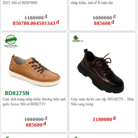
2025; Mã số BD9768D
nhập khẩu, tinh tế & hiện đại
1180000
1080000
850780.004501343
885600
Giày thời trang nhập khẩu thương hiệu anh
Giày nam da bò cao cấp MS1827N – Màu
quốc Asisa; Mã số BD8275V
Nâu sang trọng
1080000
1180000
885600