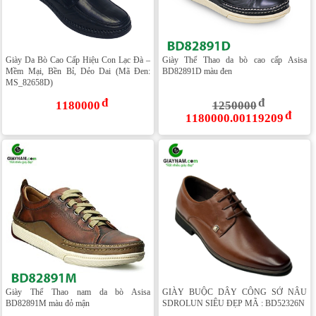
Giày Da Bò Cao Cấp Hiệu Con Lạc Đà –
Giày Thể Thao da bò cao cấp Asisa
Mềm Mại, Bền Bỉ, Dẻo Dai (Mã Đen:
BD82891D màu đen
MS_82658D)
1180000
1250000
1180000.00119209
Giày Thể Thao nam da bò Asisa
GIÀY BUỘC DÂY CÔNG SỞ NÂU
BD82891M màu đỏ mận
SDROLUN SIÊU ĐẸP MÃ : BD52326N