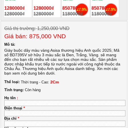
1280000₫
1280000₫
850780₫
850780₫
27.9%
27.9%
1280000₫
1280000₫
1180000₫
1180000₫
Giá thị trường: 1,250,000 VND
Giá bán: 875,000 VND
Mô tả:
Giày buộc dây màu vàng Asisa thương hiệu Anh quốc 2025; Mã
số BD7395V sở hữu 3 màu sắc là Đen, Trắng, Vàng. sẽ mang
đến cho bạn rất nhiều về các sự lựa chọn màu sắc. Sản phẩm
được nhập khẩu trực tiếp từ nước ngoài với công nghệ thuộc da
Châu Âu. Thương hiệu Anh quốc Asisa danh tiếng. Xin mời các
bạn xem nội dung bên dưới.
Thể loại:
2Cm
Thời trang - Cao:
Tình trạng:
Còn hàng
Họ tên
:
Điện thoại
*
Địa chỉ
*