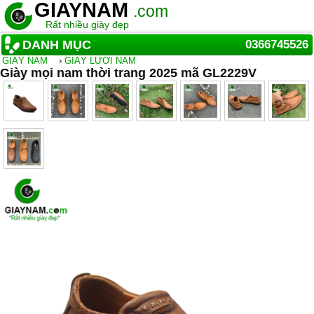
GIAYNAM
.com
Rất nhiều giày đẹp
DANH MỤC
0366745526
GIẦY NAM
›
GIÀY LƯỜI NAM
Giày mọi nam thời trang 2025 mã GL2229V