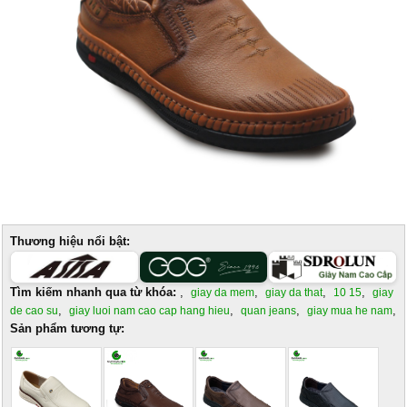
Thương hiệu nổi bật:
Tìm kiếm nhanh qua từ khóa:
,
,
,
,
giay da mem
giay da that
10 15
giay
,
,
,
,
de cao su
giay luoi nam cao cap hang hieu
quan jeans
giay mua he nam
Sản phẩm tương tự: