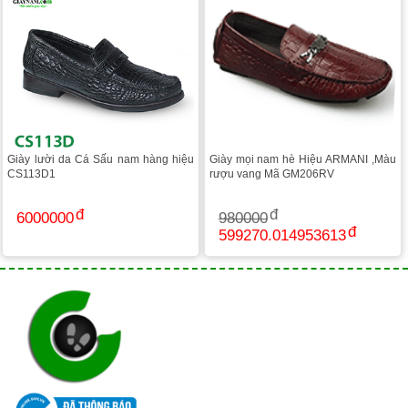
Giày lười da Cá Sấu nam hàng hiệu
Giày mọi nam hè Hiệu ARMANI ,Màu
CS113D1
rượu vang Mã GM206RV
6000000
980000
599270.014953613