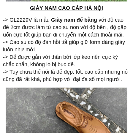
GIÀY NAM CAO CẤP HÀ NỘI
-> GL2229V là mẫu
Giày nam đế bằng
với độ cao
đế 2cm được làm từ cao su non với độ bền , độ gập
uốn cực tốt giúp bạn di chuyển một cách thoải mái.
-> Cao su có độ đàn hồi tốt giúp giữ form dáng giày
luôn như mới.
-> Đế được gắn với thân bởi lớp keo nên cực kỳ
chắc chắn, không lo bị bục đế.
-> Tuy chưa thể nói là đế đẹp, tốt, cao cấp nhưng nó
cũng đã rất khá, phù hợp với đại đa số mọi người.