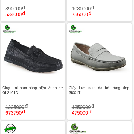
890000
1080000
534000
756000
Giày lười nam hàng hiệu Valentine;
Giày lười nam da bò trắng đẹp;
GL2101D
St001T
1225000
1250000
673750
475000