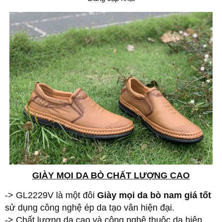
GIÀY MỌI DA BÒ CHẤT LƯỢNG CAO
-> GL2229V là một đôi
Giày mọi da bò nam giá tốt
sử dụng công nghệ ép da tạo vân hiện đại.
-> Chất lượng da cao và công nghệ thuộc da hiện