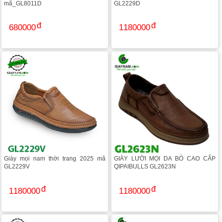
mã_GL8011D
GL2229D
680000
1180000
Giày mọi nam thời trang 2025 mã
GIÀY LƯỜI MỌI DA BÒ CAO CẤP
GL2229V
QIPAIBULLS GL2623N
1180000
1180000