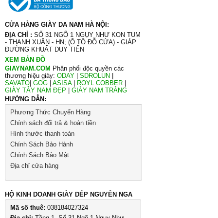
CỬA HÀNG GIÀY DA NAM HÀ NỘI:
ĐỊA CHỈ :
SỐ 31 NGÕ 1 NGỤY NHƯ KON TUM
- THANH XUÂN - HN; (Ô TÔ ĐỖ CỬA) - GIÁP
ĐƯỜNG KHUẤT DUY TIẾN
XEM BẢN ĐỒ
GIAYNAM.COM
Phân phối độc quyền các
thương hiệu giày:
ODAY
|
SDROLUN
|
SAVATO
|
GOG
|
ASISA
|
ROYL COBBER
|
GIÀY TÂY NAM ĐẸP
|
GIÀY NAM TRẮNG
HƯỚNG DẪN:
Phương Thức Chuyển Hàng
Chính sách đổi trả & hoàn tiền
Hình thước thanh toán
Chính Sách Bảo Hành
Chính Sách Bảo Mật
Địa chỉ cửa hàng
HỘ KINH DOANH GIÀY DÉP NGUYỄN NGA
Mã số thuê:
038184027324
Địa chỉ:
Tầng 1, Số 31 Ngõ 1 Ngụy Như