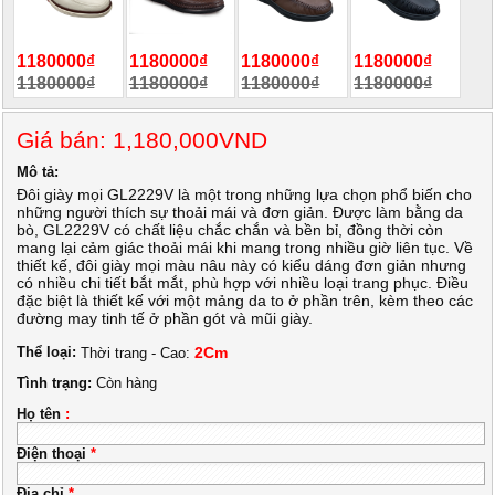
1180000₫
1180000₫
1180000₫
1180000₫
1180000₫
1180000₫
1180000₫
1180000₫
Giá bán: 1,180,000VND
Mô tả:
Đôi giày mọi GL2229V là một trong những lựa chọn phổ biến cho
những người thích sự thoải mái và đơn giản. Được làm bằng da
bò, GL2229V có chất liệu chắc chắn và bền bỉ, đồng thời còn
mang lại cảm giác thoải mái khi mang trong nhiều giờ liên tục. Về
thiết kế, đôi giày mọi màu nâu này có kiểu dáng đơn giản nhưng
có nhiều chi tiết bắt mắt, phù hợp với nhiều loại trang phục. Điều
đặc biệt là thiết kế với một mảng da to ở phần trên, kèm theo các
đường may tinh tế ở phần gót và mũi giày.
Thể loại:
2Cm
Thời trang - Cao:
Tình trạng:
Còn hàng
Họ tên
:
Điện thoại
*
Địa chỉ
*