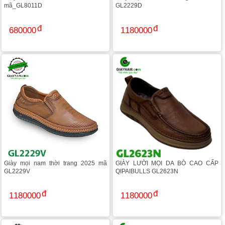
mã_GL8011D
GL2229D
680000
1180000
Giày mọi nam thời trang 2025 mã
GIÀY LƯỜI MỌI DA BÒ CAO CẤP
GL2229V
QIPAIBULLS GL2623N
1180000
1180000