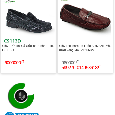
Giày lười da Cá Sấu nam hàng hiệu
Giày mọi nam hè Hiệu ARMANI ,Màu
CS113D1
rượu vang Mã GM206RV
6000000
980000
599270.014953613