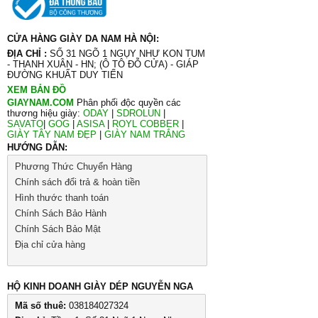
CỬA HÀNG GIÀY DA NAM HÀ NỘI:
ĐỊA CHỈ :
SỐ 31 NGÕ 1 NGỤY NHƯ KON TUM
- THANH XUÂN - HN; (Ô TÔ ĐỖ CỬA) - GIÁP
ĐƯỜNG KHUẤT DUY TIẾN
XEM BẢN ĐỒ
GIAYNAM.COM
Phân phối độc quyền các
thương hiệu giày:
ODAY
|
SDROLUN
|
SAVATO
|
GOG
|
ASISA
|
ROYL COBBER
|
GIÀY TÂY NAM ĐẸP
|
GIÀY NAM TRẮNG
HƯỚNG DẪN:
Phương Thức Chuyển Hàng
Chính sách đổi trả & hoàn tiền
Hình thước thanh toán
Chính Sách Bảo Hành
Chính Sách Bảo Mật
Địa chỉ cửa hàng
HỘ KINH DOANH GIÀY DÉP NGUYỄN NGA
Mã số thuê:
038184027324