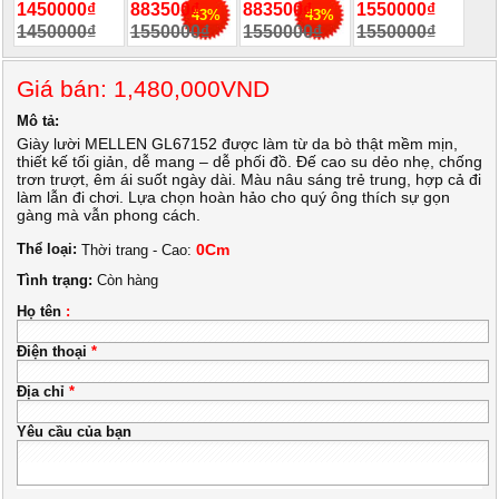
1450000₫
883500₫
883500₫
1550000₫
43%
43%
1450000₫
1550000₫
1550000₫
1550000₫
Giá bán: 1,480,000VND
Mô tả:
Giày lười MELLEN GL67152 được làm từ da bò thật mềm mịn,
thiết kế tối giản, dễ mang – dễ phối đồ. Đế cao su dẻo nhẹ, chống
trơn trượt, êm ái suốt ngày dài. Màu nâu sáng trẻ trung, hợp cả đi
làm lẫn đi chơi. Lựa chọn hoàn hảo cho quý ông thích sự gọn
gàng mà vẫn phong cách.
Thể loại:
0Cm
Thời trang - Cao:
Tình trạng:
Còn hàng
Họ tên
:
Điện thoại
*
Địa chỉ
*
Yêu cầu của bạn