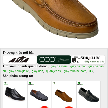
Thương hiệu nổi bật:
Tìm kiếm nhanh qua từ khóa:
,
,
,
giay da mem
giay da that
giay de cao
,
,
,
,
,
,
su
giay nam gia re
giay den
quan jeans
giay mua he nam
3 7
Sản phẩm tương tự: