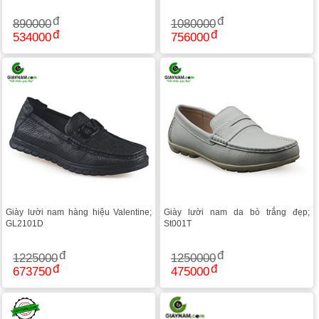
890000
1080000
534000
756000
Giày lười nam hàng hiệu Valentine;
Giày lười nam da bò trắng đẹp;
GL2101D
St001T
1225000
1250000
673750
475000