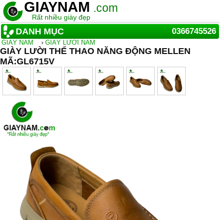
GIAYNAM
.com
Rất nhiều giày đẹp
DANH MỤC
0366745526
GIẦY NAM
›
GIÀY LƯỜI NAM
GIÀY LƯỜI THỂ THAO NĂNG ĐỘNG MELLEN
MÃ:GL6715V