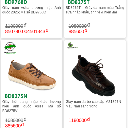
Giày nam Asisa thương hiệu Anh
BD8275T – Giày da nam màu Trắng
quốc 2025; Mã số BD9768D
sữa nhập khẩu, tinh tế & hiện đại
1180000
1080000
850780.004501343
885600
Giày thời trang nhập khẩu thương
Giày nam da bò cao cấp MS1827N –
hiệu anh quốc Asisa; Mã số
Màu Nâu sang trọng
BD8275V
1080000
1180000
885600