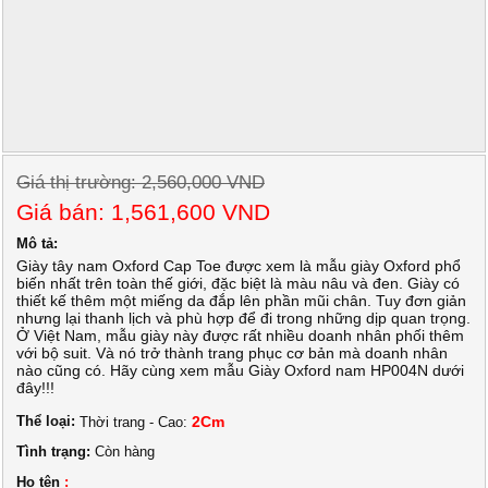
Giá thị trường: 2,560,000 VND
Giá bán: 1,561,600 VND
Mô tả:
Giày tây nam Oxford Cap Toe được xem là mẫu giày Oxford phổ
biến nhất trên toàn thế giới, đặc biệt là màu nâu và đen. Giày có
thiết kế thêm một miếng da đắp lên phần mũi chân. Tuy đơn giản
nhưng lại thanh lịch và phù hợp để đi trong những dịp quan trọng.
Ở Việt Nam, mẫu giày này được rất nhiều doanh nhân phối thêm
với bộ suit. Và nó trở thành trang phục cơ bản mà doanh nhân
nào cũng có. Hãy cùng xem mẫu Giày Oxford nam HP004N dưới
đây!!!
Thể loại:
2Cm
Thời trang - Cao:
Tình trạng:
Còn hàng
Họ tên
: