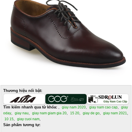
Thương hiệu nổi bật:
Tìm kiếm nhanh qua từ khóa:
,
,
,
giay nam 2020
giay nam cao cap
giay
,
,
,
,
,
,
oday
giay nau
giay nam giam gia 20
15 20
giay de go
giay nam 2021
,
,
10 15
giay cuoi nam
Sản phẩm tương tự: