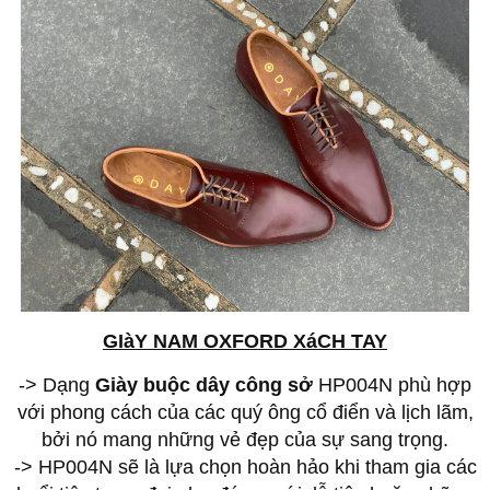
GIàY NAM OXFORD XáCH TAY
-> Dạng
Giày buộc dây công sở
HP004N phù hợp
với phong cách của các quý ông cổ điển và lịch lãm,
bởi nó mang những vẻ đẹp của sự sang trọng.
-> HP004N sẽ là lựa chọn hoàn hảo khi tham gia các