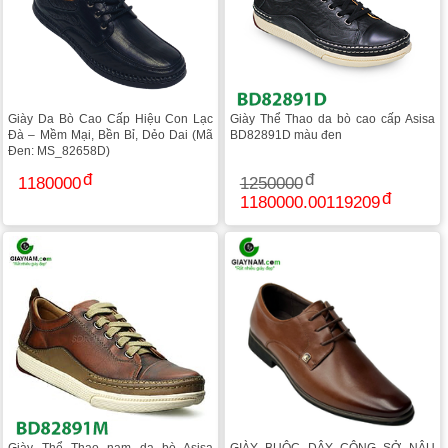
Giày Da Bò Cao Cấp Hiệu Con Lạc
Giày Thể Thao da bò cao cấp Asisa
Đà – Mềm Mại, Bền Bỉ, Dẻo Dai (Mã
BD82891D màu đen
Đen: MS_82658D)
1180000
1250000
1180000.00119209