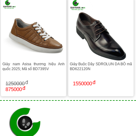
Giày nam Asisa thương hiệu Anh
Giày Buộc Dây SDROLUN DA BÒ mã
quốc 2025; Mã số BD7395V
BD622120N
1250000
1550000
875000