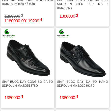
Giày Thể Thao nam da bò Asisa
GIÀY BUỘC DÂY CÔNG SỞ NÂU
BD82891M màu đỏ mận
SDROLUN SIÊU ĐẸP MÃ :
BD52326N
1250000
1380000
1180000.00119209
GIÀY BUỘC DÂY CÔNG SỞ DA BÒ
GIÀY BUỘC DÂY DA BÒ HÃNG
SDROLUN MÃ:BD51878D
SDROLUN MÃ BD303017D
1380000
1380000