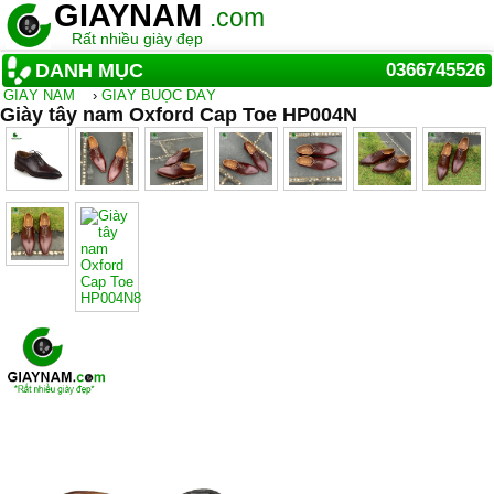
GIAYNAM
.com
Rất nhiều giày đẹp
DANH MỤC
0366745526
GIẦY NAM
›
GIÀY BUỘC DÂY
Giày tây nam Oxford Cap Toe HP004N