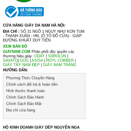
CỬA HÀNG GIÀY DA NAM HÀ NỘI:
ĐỊA CHỈ :
SỐ 31 NGÕ 1 NGỤY NHƯ KON TUM
- THANH XUÂN - HN; (Ô TÔ ĐỖ CỬA) - GIÁP
ĐƯỜNG KHUẤT DUY TIẾN
XEM BẢN ĐỒ
GIAYNAM.COM
Phân phối độc quyền các
thương hiệu giày:
ODAY
|
SDROLUN
|
SAVATO
|
GOG
|
ASISA
|
ROYL COBBER
|
GIÀY TÂY NAM ĐẸP
|
GIÀY NAM TRẮNG
HƯỚNG DẪN:
Phương Thức Chuyển Hàng
Chính sách đổi trả & hoàn tiền
Hình thước thanh toán
Chính Sách Bảo Hành
Chính Sách Bảo Mật
Địa chỉ cửa hàng
HỘ KINH DOANH GIÀY DÉP NGUYỄN NGA