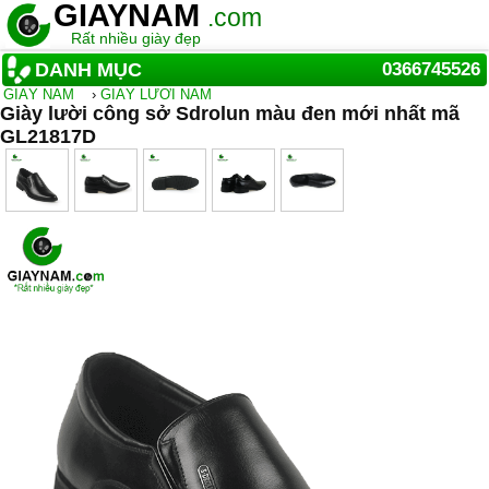
GIAYNAM
.com
Rất nhiều giày đẹp
DANH MỤC
0366745526
GIẦY NAM
›
GIÀY LƯỜI NAM
Giày lười công sở Sdrolun màu đen mới nhất mã
GL21817D