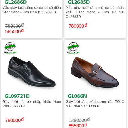
Mẫu giày lười công sở da bò cổ điển
Mẫu giày lười công sở da bò nhập
Sang trọng - Lịch sự Ms: GL2686D
khẩu Sang trọng - Lịch sự Ms:
GL2685D
780000
780000
585000
Giày lười da bò nhập khẩu Nam
Giày lười công sở thương hiệu POLO
Mã:GL09721D
Màu Nâu Mã:GL086N
780000
1380000
855600