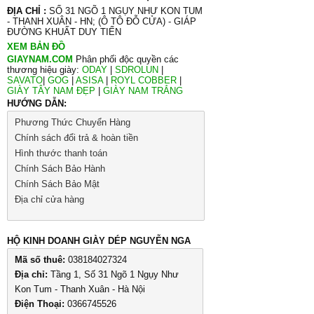
ĐỊA CHỈ :
SỐ 31 NGÕ 1 NGỤY NHƯ KON TUM
- THANH XUÂN - HN; (Ô TÔ ĐỖ CỬA) - GIÁP
ĐƯỜNG KHUẤT DUY TIẾN
XEM BẢN ĐỒ
GIAYNAM.COM
Phân phối độc quyền các
thương hiệu giày:
ODAY
|
SDROLUN
|
SAVATO
|
GOG
|
ASISA
|
ROYL COBBER
|
GIÀY TÂY NAM ĐẸP
|
GIÀY NAM TRẮNG
HƯỚNG DẪN:
Phương Thức Chuyển Hàng
Chính sách đổi trả & hoàn tiền
Hình thước thanh toán
Chính Sách Bảo Hành
Chính Sách Bảo Mật
Địa chỉ cửa hàng
HỘ KINH DOANH GIÀY DÉP NGUYỄN NGA
Mã số thuê:
038184027324
Địa chỉ:
Tầng 1, Số 31 Ngõ 1 Ngụy Như
Kon Tum - Thanh Xuân - Hà Nội
Điện Thoại:
0366745526