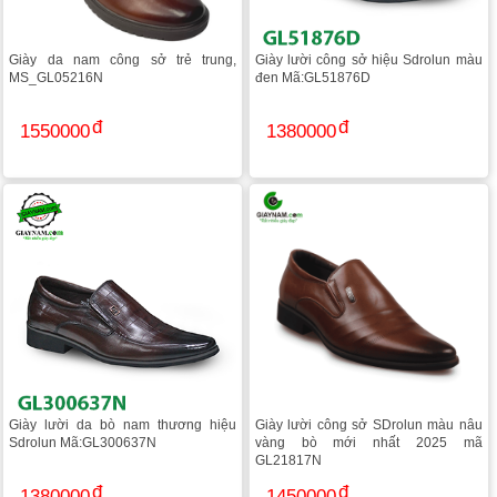
Giày da nam công sở trẻ trung,
Giày lười công sở hiệu Sdrolun màu
MS_GL05216N
đen Mã:GL51876D
1550000
1380000
Giày lười da bò nam thương hiệu
Giày lười công sở SDrolun màu nâu
Sdrolun Mã:GL300637N
vàng bò mới nhất 2025 mã
GL21817N
1380000
1450000