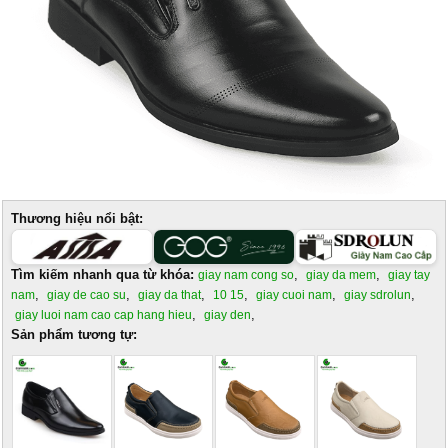
Thương hiệu nổi bật:
Tìm kiếm nhanh qua từ khóa:
,
,
giay nam cong so
giay da mem
giay tay
,
,
,
,
,
,
nam
giay de cao su
giay da that
10 15
giay cuoi nam
giay sdrolun
,
,
giay luoi nam cao cap hang hieu
giay den
Sản phẩm tương tự: