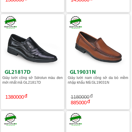
Giày lười công sở Sdrolun màu đen
Giày lười nam công sở da bò mềm
mới nhất mã GL21817D
nhập khẩu Mã:GL19031N
1380000
1180000
885000