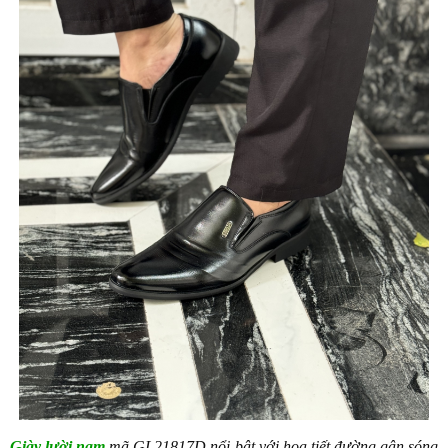
Giày lười nam
 mã GL21817D nổi bật với họa tiết đường gân sóng 