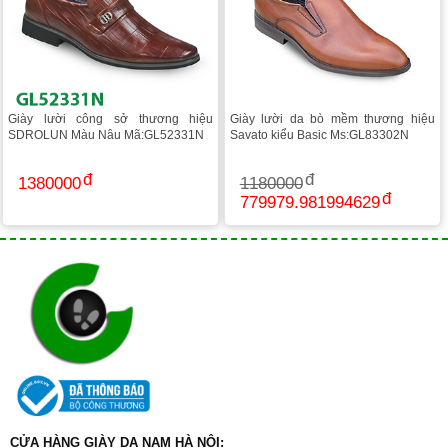
Giày lười công sở thương hiệu
Giày lười da bò mềm thương hiệu
SDROLUN Màu Nâu Mã:GL52331N
Savato kiểu Basic Ms:GL83302N
1380000
1180000
779979.981994629
CỬA HÀNG GIÀY DA NAM HÀ NỘI: