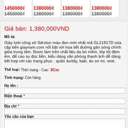
1450000₫
1380000₫
1380000₫
1380000₫
1450000₫
1380000₫
1380000₫
1380000₫
Giá bán: 1,380,000VND
Mô tả:
Giày lười công sở Sdrolun màu đen mới nhất mã GL21817D vừa
cập bến giaynam.com nổi bật với họa tiết đường gân sóng chính
giữa trung tâm. Được làm trên chất liệu da bò mềm, lớp lót đệm
êm, đế cao su đúc bền, kiểu dáng văn phòng thanh lịch dễ dàng
kết hợp với các trang phục : quần âu/tây, kaki, áo sơ mi, vest..
Thể loại:
3Cm
Thời trang - Cao:
Tình trạng:
Còn hàng
Họ tên
:
Điện thoại
*
Địa chỉ
*
Yêu cầu của bạn