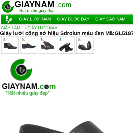
GIAYNAM
.com
Rất nhiều giày đẹp
GIÀY LƯỜI NAM
GIÀY BUỘC DÂY
GIÀY CAO NAM
GIẦY NAM
›
GIÀY LƯỜI NAM
Giày lười công sở hiệu Sdrolun màu đen Mã:GL518