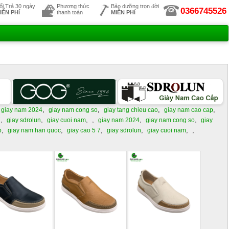
ổi,Trả 30 ngày
Phương thức
Bảo dưỡng trọn đời
0366745526
IỄN PHí
thanh toán
MIỄN PHí
,
,
,
,
giay nam 2024
giay nam cong so
giay tang chieu cao
giay nam cao cap
,
,
,
,
,
,
7
giay sdrolun
giay cuoi nam
giay nam 2024
giay nam cong so
giay
,
,
,
,
,
,
p
giay nam han quoc
giay cao 5 7
giay sdrolun
giay cuoi nam