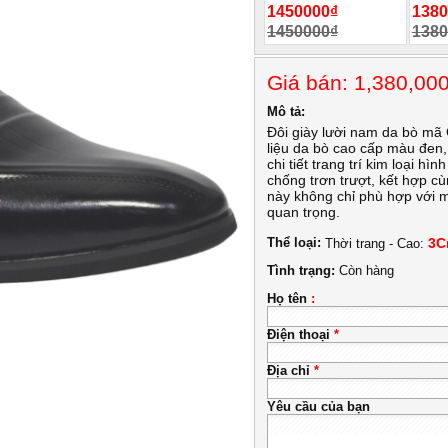
1450000₫
1380
1450000₫
1380
Giá bán: 1,380,0
Mô tả:
Đôi giày lười nam da bò mã
liệu da bò cao cấp màu đen, 
chi tiết trang trí kim loại h
chống trơn trượt, kết hợp cù
này không chỉ phù hợp với m
quan trọng.
Thể loại:
3C
Thời trang - Cao:
Tình trạng:
Còn hàng
Họ tên
:
Điện thoại
*
Địa chỉ
*
Yêu cầu của bạn