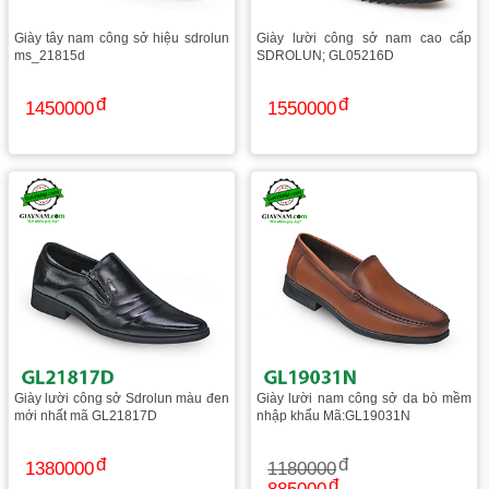
Giày tây nam công sở hiệu sdrolun
Giày lười công sở nam cao cấp
ms_21815d
SDROLUN; GL05216D
1450000
1550000
Giày lười công sở Sdrolun màu đen
Giày lười nam công sở da bò mềm
mới nhất mã GL21817D
nhập khẩu Mã:GL19031N
1380000
1180000