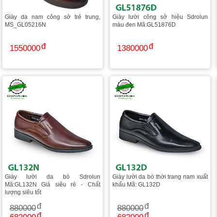
Giày da nam công sở trẻ trung,
Giày lười công sở hiệu Sdrolun
MS_GL05216N
màu đen Mã:GL51876D
1550000
1380000
Giày lười da bò Sdrolun
Giày lười da bò thời trang nam xuất
Mã:GL132N Giá siêu rẻ - Chất
khẩu Mã: GL132D
lượng siêu tốt
880000
880000