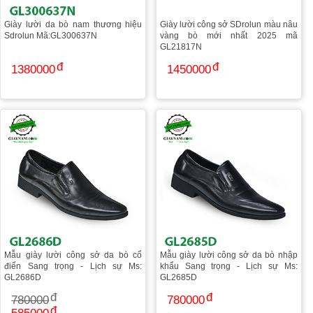
Giày lười da bò nam thương hiệu
Giày lười công sở SDrolun màu nâu
Sdrolun Mã:GL300637N
vàng bò mới nhất 2025 mã
GL21817N
1380000
1450000
Mẫu giày lười công sở da bò cổ
Mẫu giày lười công sở da bò nhập
điển Sang trọng - Lịch sự Ms:
khẩu Sang trọng - Lịch sự Ms:
GL2686D
GL2685D
780000
780000