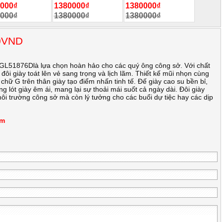
000₫
1380000₫
1380000₫
000₫
1380000₫
1380000₫
00VND
 GL51876Dlà lựa chọn hoàn hảo cho các quý ông công sở. Với chất
đôi giày toát lên vẻ sang trọng và lịch lãm. Thiết kế mũi nhọn cùng
ình chữ G trên thân giày tạo điểm nhấn tinh tế. Đế giày cao su bền bỉ,
ng lót giày êm ái, mang lại sự thoải mái suốt cả ngày dài. Đôi giày
ôi trường công sở mà còn lý tưởng cho các buổi dự tiệc hay các dịp
m