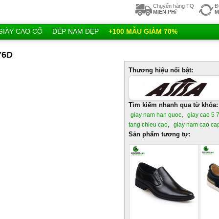
Chuyển hàng TQ
Đ
MIỄN PHí
M
GIÀY CAO CỔ
DÉP NAM ĐẸP
+100 MẪU GIẢM 70%
76D
Thương hiệu nổi bật:
Tìm kiếm nhanh qua từ khóa:
,
giay nam han quoc
giay cao 5 
,
tang chieu cao
giay nam cao ca
Sản phẩm tương tự: