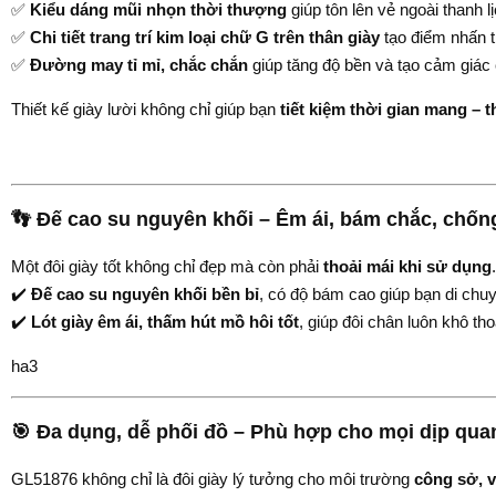
✅
Kiểu dáng mũi nhọn thời thượng
giúp tôn lên vẻ ngoài thanh l
✅
Chi tiết trang trí kim loại chữ G trên thân giày
tạo điểm nhấn ti
✅
Đường may tỉ mỉ, chắc chắn
giúp tăng độ bền và tạo cảm giác 
Thiết kế giày lười không chỉ giúp bạn
tiết kiệm thời gian mang – 
👣 Đế cao su nguyên khối – Êm ái, bám chắc, chống
Một đôi giày tốt không chỉ đẹp mà còn phải
thoải mái khi sử dụng
✔️
Đế cao su nguyên khối bền bỉ
, có độ bám cao giúp bạn di chuy
✔️
Lót giày êm ái, thấm hút mồ hôi tốt
, giúp đôi chân luôn khô th
ha3
🎯 Đa dụng, dễ phối đồ – Phù hợp cho mọi dịp qua
GL51876 không chỉ là đôi giày lý tưởng cho môi trường
công sở, 