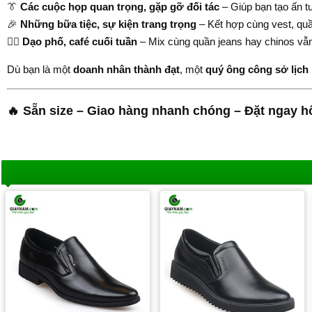
👔
Các cuộc họp quan trọng, gặp gỡ đối tác
– Giúp bạn tạo ấn t
🎉
Những bữa tiệc, sự kiện trang trọng
– Kết hợp cùng vest, quần
🚶‍♂️
Dạo phố, café cuối tuần
– Mix cùng quần jeans hay chinos vẫn
Dù bạn là một
doanh nhân thành đạt
, một
quý ông công sở lịch
🔥 Sẵn size – Giao hàng nhanh chóng – Đặt ngay 