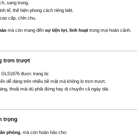
ịch, sang trọng.
nh tế, thể hiện phong cách riêng biệt.
cao cấp, chỉn chu.
tháo
mà còn mang đến
sự tiện lợi, linh hoạt
trong mọi hoàn cảnh.
 trơn trượt
. GL51876 được trang bị:
ển dễ dàng trên nhiều bề mặt mà không lo trơn trượt.
oáng, thoải mái dù phải đứng hay di chuyển cả ngày dài.
n trọng
văn phòng
, mà còn hoàn hảo cho: