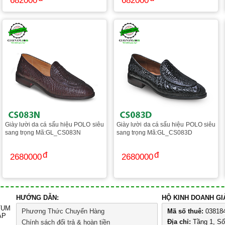
682000
682000
Giày lười da cá sấu hiệu POLO siêu
Giày lười da cá sấu hiệu POLO siêu
sang trọng Mã:GL_CS083N
sang trọng Mã:GL_CS083D
2680000
2680000
HƯỚNG DẪN:
HỘ KINH DOANH G
TUM
Phương Thức Chuyển Hàng
Mã số thuê:
03818
ÁP
Địa chỉ:
Tầng 1, S
Chính sách đổi trả & hoàn tiền