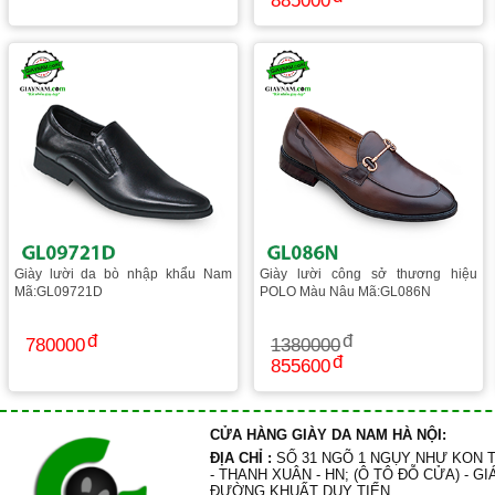
885000
Giày lười da bò nhập khẩu Nam
Giày lười công sở thương hiệu
Mã:GL09721D
POLO Màu Nâu Mã:GL086N
780000
1380000
855600
CỬA HÀNG GIÀY DA NAM HÀ NỘI:
ĐỊA CHỈ :
SỐ 31 NGÕ 1 NGỤY NHƯ KON 
- THANH XUÂN - HN; (Ô TÔ ĐỖ CỬA) - GI
ĐƯỜNG KHUẤT DUY TIẾN