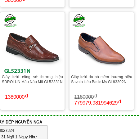
585000
Giày lười công sở thương hiệu
Giày lười da bò mềm thương hiệu
SDROLUN Màu Nâu Mã:GL52331N
Savato kiểu Basic Ms:GL83302N
1380000
1180000
779979.981994629
IÀY DÉP NGUYỄN NGA
4027324
ố 31 Ngõ 1 Ngụy Như