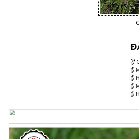
C
Đ
👂
C
👂 
👂 
👂 
👂 