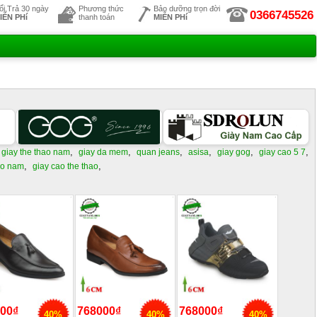
ổi,Trả 30 ngày
Phương thức
Bảo dưỡng trọn đời
0366745526
IỄN PHí
thanh toán
MIỄN PHí
,
,
,
,
,
,
giay the thao nam
giay da mem
quan jeans
asisa
giay gog
giay cao 5 7
,
,
ao nam
giay cao the thao
00₫
768000₫
768000₫
40%
40%
40%