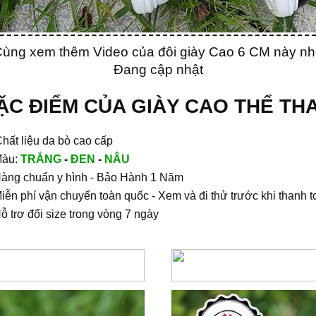
ùng xem thêm Video của đôi giày Cao 6 CM này n
Đang cập nhật
ẶC ĐIỂM CỦA GIÀY CAO THỂ TH
hất liệu da bò cao cấp
Màu:
TRẮNG
-
ĐEN
-
NÂU
Hàng chuẩn y hình - Bảo Hành 1 Năm
Miễn phí vận chuyển toàn quốc - Xem và đi thử trước khi thanh 
Hỗ trợ đổi size trong vòng 7 ngày