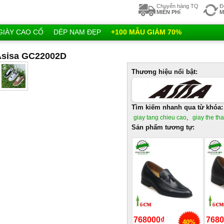
Chuyển hàng TQ
Đ
MIỄN PHí
M
GIÀY CAO CỔ
DÉP NAM ĐẸP
+100 MẪU GIẢM 70%
 Asisa GC22002D
Thương hiệu nổi bật:
Tìm kiếm nhanh qua từ khóa:
,
giay tang chieu cao
giay the th
Sản phẩm tương tự:
768000₫
7680
40%