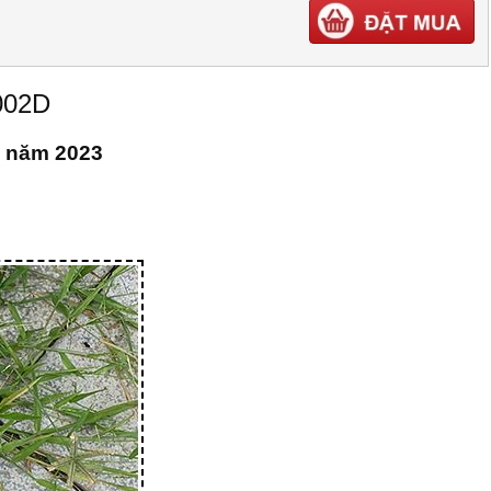
002D
o năm 2023