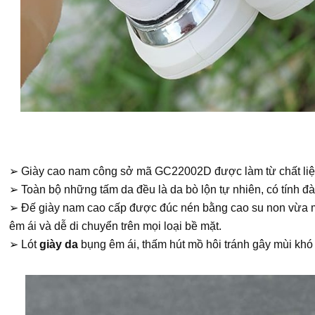
➢ Giày cao nam công sở mã GC22002D được làm từ chất liệu d
➢ Toàn bộ những tấm da đều là da bò lộn tự nhiên, có tính đ
➢ Đế giày nam cao cấp được đúc nén bằng cao su non vừa mềm
êm ái và dễ di chuyển trên mọi loại bề mặt.
➢ Lót
giày da
bụng êm ái, thấm hút mồ hôi tránh gây mùi khó 