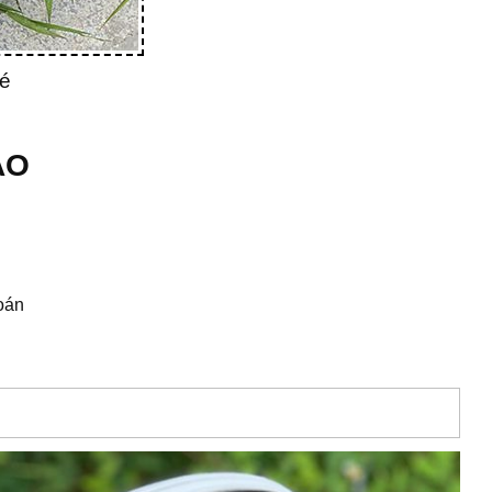
hé
AO
toán