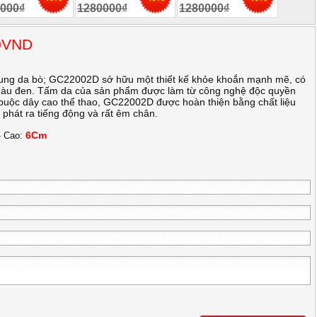
000₫
1280000₫
1280000₫
00VND
trung da bò; GC22002D sở hữu một thiết kế khỏe khoắn mạnh mẽ, có
 màu đen. Tấm da của sản phẩm được làm từ công nghệ độc quyền
 buộc dây cao thể thao, GC22002D được hoàn thiện bằng chất liệu
phát ra tiếng động và rất êm chân.
6Cm
- Cao: