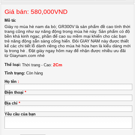
Giá bán: 580,000VND
Mô tả:
Giày rọ mùa hè nam da bò; GR300V là sản phẩm đề cao tính thời
trang cũng như sự năng động trong mùa hè này. Sản phẩm có độ
bền khá kinh ngạc, phần đế cao su mềm mại khiến cho các bạn
trẻ năng động sẵn sàng cống hiến. Đôi GIAY NAM này được thiết
kế các chi tiết lỗ dành riêng cho mùa hè hứa hẹn là kiểu dáng mới
lạ trong hè . Đặt giày ngay hôm nay để nhận được nhiều ưu đãi
từ Giaynam.com nhé
Thể loại:
2Cm
Thời trang - Cao:
Tình trạng:
Còn hàng
Họ tên
:
Điện thoại
*
Địa chỉ
*
Yêu cầu của bạn