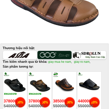
Thương hiệu nổi bật:
Tìm kiếm nhanh qua từ khóa:
,
,
giay mua he nam
giay ro nam
Sản phẩm tương tự:
378000₫
378000₫
385000₫
440000₫
30%
30%
30%
20%
540000₫
540000₫
550000₫
550000₫