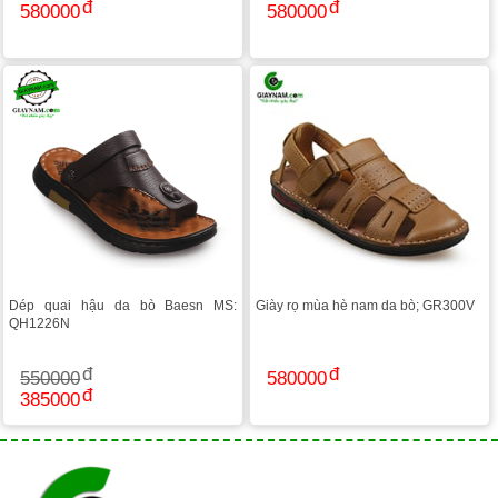
580000
580000
Dép quai hậu da bò Baesn MS:
Giày rọ mùa hè nam da bò; GR300V
QH1226N
550000
580000
385000