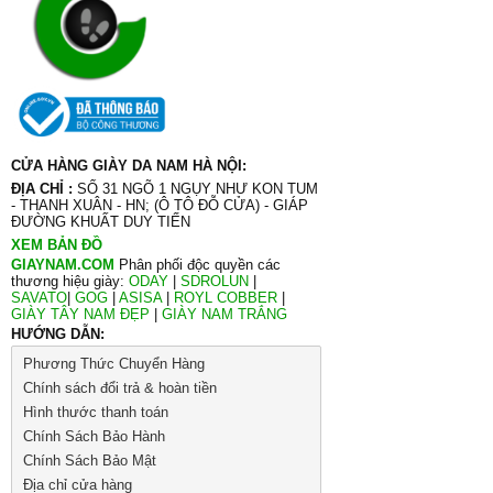
CỬA HÀNG GIÀY DA NAM HÀ NỘI:
ĐỊA CHỈ :
SỐ 31 NGÕ 1 NGỤY NHƯ KON TUM
- THANH XUÂN - HN; (Ô TÔ ĐỖ CỬA) - GIÁP
ĐƯỜNG KHUẤT DUY TIẾN
XEM BẢN ĐỒ
GIAYNAM.COM
Phân phối độc quyền các
thương hiệu giày:
ODAY
|
SDROLUN
|
SAVATO
|
GOG
|
ASISA
|
ROYL COBBER
|
GIÀY TÂY NAM ĐẸP
|
GIÀY NAM TRẮNG
HƯỚNG DẪN:
Phương Thức Chuyển Hàng
Chính sách đổi trả & hoàn tiền
Hình thước thanh toán
Chính Sách Bảo Hành
Chính Sách Bảo Mật
Địa chỉ cửa hàng