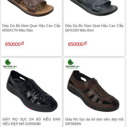
Dép Da Bò Nam Quai Hậu Cao Cấp
Dép Da Bò Nam Quai Hậu Cao Cấp
MS6917N Màu Nâu
QH316D Màu Đen
650000
650000
GIÀY RỌ SỤC DA BÒ KIỂU ĐAN
Giày Rọ Sục da bò đan siêu đẹp mã
SIÊU ĐẸP MÃ GSR889Đ
GRS889N