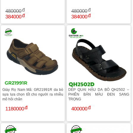
480000
480000
384000
384000
Giày Rọ Nam Mã: GR21991R da bò
DÉP QUAI HẬU DA BÒ QH2502 –
sựa lựa chọn tốt cho người ra nhiều
PHIÊN BẢN MÀU ĐEN SANG
mô hôi chân
TRỌNG
1180000
400000