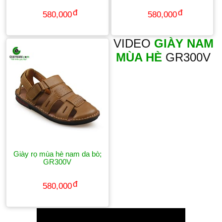
580,000
580,000
VIDEO
GIÀY NAM
MÙA HÈ
GR300V
Giày rọ mùa hè nam da bò;
GR300V
580,000