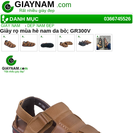
GIAYNAM
.com
Rất nhiều giày đẹp
DANH MỤC
0366745526
GIẦY NAM
›
DÉP NAM ĐẸP
Giày rọ mùa hè nam da bò; GR300V