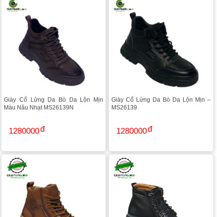
Giày Cổ Lửng Da Bò Da Lộn Mịn
Giày Cổ Lửng Da Bò Da Lộn Mịn –
Màu Nâu Nhạt MS26139N
MS26139
1280000
1280000