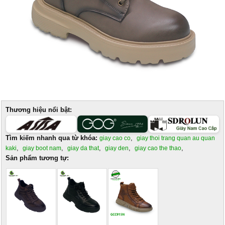
Thương hiệu nổi bật:
Tìm kiếm nhanh qua từ khóa:
,
giay cao co
giay thoi trang quan au quan
,
,
,
,
,
kaki
giay boot nam
giay da that
giay den
giay cao the thao
Sản phẩm tương tự: