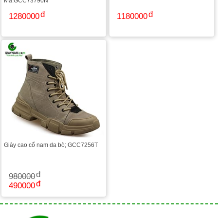
Mã:GCC73790N
1280000
1180000
Giày cao cổ nam da bò; GCC7256T
980000
490000