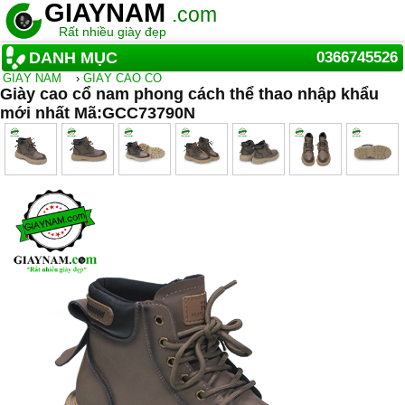
GIAYNAM
.com
Rất nhiều giày đẹp
DANH MỤC
0366745526
GIẦY NAM
›
GIÀY CAO CỔ
Giày cao cổ nam phong cách thể thao nhập khẩu
mới nhất Mã:GCC73790N