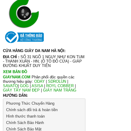
CỬA HÀNG GIÀY DA NAM HÀ NỘI:
ĐỊA CHỈ :
SỐ 31 NGÕ 1 NGỤY NHƯ KON TUM
- THANH XUÂN - HN; (Ô TÔ ĐỖ CỬA) - GIÁP
ĐƯỜNG KHUẤT DUY TIẾN
XEM BẢN ĐỒ
GIAYNAM.COM
Phân phối độc quyền các
thương hiệu giày:
ODAY
|
SDROLUN
|
SAVATO
|
GOG
|
ASISA
|
ROYL COBBER
|
GIÀY TÂY NAM ĐẸP
|
GIÀY NAM TRẮNG
HƯỚNG DẪN:
Phương Thức Chuyển Hàng
Chính sách đổi trả & hoàn tiền
Hình thước thanh toán
Chính Sách Bảo Hành
Chính Sách Bảo Mật