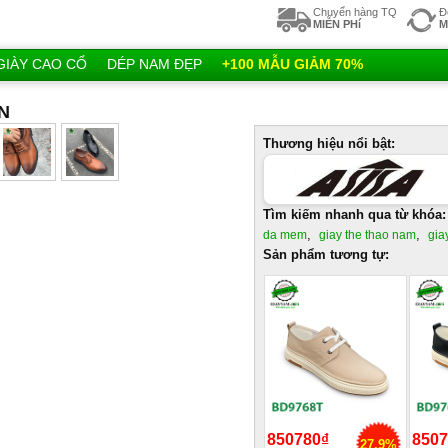
Chuyển hàng TQ
Đ
MIỄN PHí
M
GIÀY CAO CỔ
DÉP NAM ĐẸP
+100 MẪU GIẢM 70%
5N
Thương hiệu nổi bật:
Tìm kiếm nhanh qua từ khóa:
,
,
da mem
giay the thao nam
gia
Sản phẩm tương tự:
850780₫
8507
27.9%