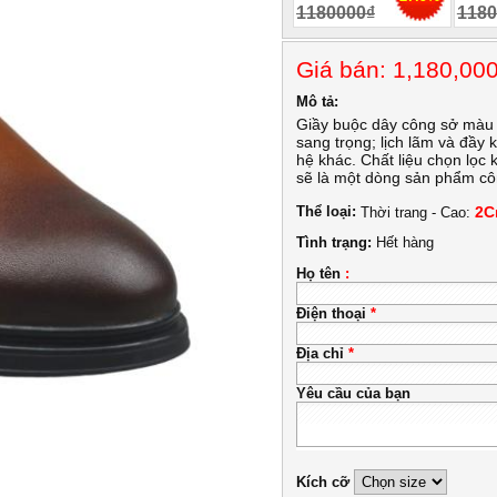
1180000₫
1180
Giá bán: 1,180,0
Mô tả:
Giầy buộc dây công sở màu nâ
sang trọng; lịch lãm và đầy 
hệ khác. Chất liệu chọn lọc 
sẽ là một dòng sản phẩm cô
Thể loại:
2C
Thời trang - Cao:
Tình trạng:
Hết hàng
Họ tên
:
Điện thoại
*
Địa chỉ
*
Yêu cầu của bạn
Kích cỡ