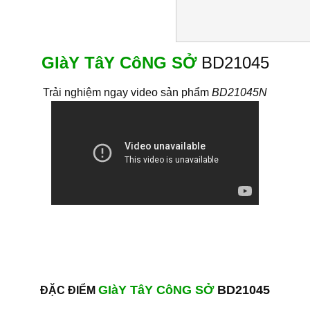
GIàY TâY CôNG SỞ
BD21045
Trải nghiệm ngay video sản phẩm
BD21045N
GIàY TâY CôNG SỞ
BD21045
ĐẶC ĐIỂM