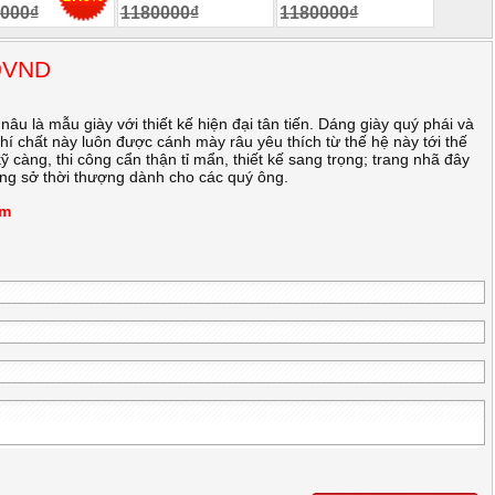
000₫
1180000₫
1180000₫
00VND
u là mẫu giày với thiết kế hiện đại tân tiến. Dáng giày quý phái và
khí chất này luôn được cánh mày râu yêu thích từ thế hệ này tới thế
kỹ càng, thi công cẩn thận tỉ mẩn, thiết kế sang trọng; trang nhã đây
ng sở thời thượng dành cho các quý ông.
m