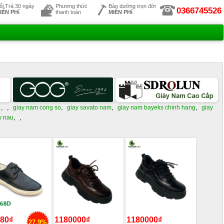
ổi,Trả 30 ngày
Phương thức
Bảo dưỡng trọn đời
0366745526
IỄN PHí
thanh toán
MIỄN PHí
,
,
,
,
,
giay nam cong so
giay savato nam
giay nam bayeks chinh hang
giay
,
,
y nau
80₫
1180000₫
1180000₫
27.9%