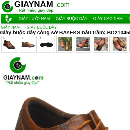
GIAYNAM
.com
Rất nhiều giày đẹp
GIÀY LƯỜI NAM
GIÀY BUỘC DÂY
GIÀY CAO NAM
GIẦY NAM
›
GIÀY BUỘC DÂY
Giày buộc dây công sở BAYEKS nâu trầm; BD2104