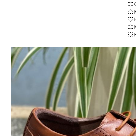
💥 
💥 
💥 
💥 
💥 