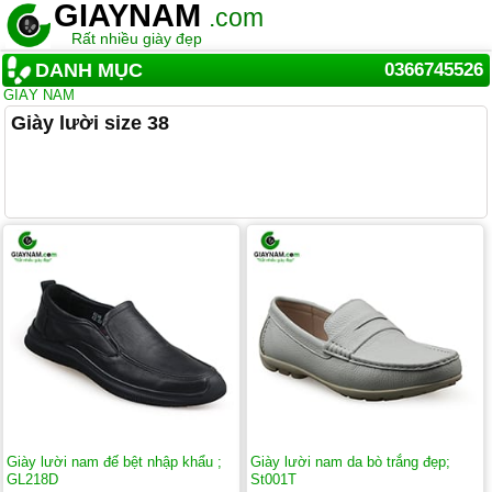
GIAYNAM
.com
Rất nhiều giày đẹp
DANH MỤC
0366745526
GIÀY NAM
Giày lười size 38
Giày lười nam đế bệt nhập khẩu ;
Giày lười nam da bò trắng đẹp;
GL218D
St001T