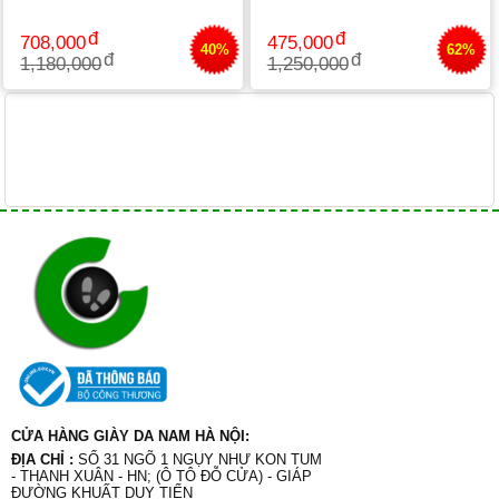
708,000
475,000
40%
62%
1,180,000
1,250,000
CỬA HÀNG GIÀY DA NAM HÀ NỘI:
ĐỊA CHỈ :
SỐ 31 NGÕ 1 NGỤY NHƯ KON TUM
- THANH XUÂN - HN; (Ô TÔ ĐỖ CỬA) - GIÁP
ĐƯỜNG KHUẤT DUY TIẾN