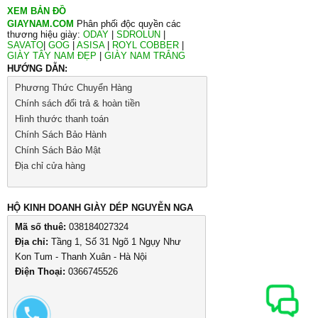
XEM BẢN ĐỒ
GIAYNAM.COM
Phân phối độc quyền các
thương hiệu giày:
ODAY
|
SDROLUN
|
SAVATO
|
GOG
|
ASISA
|
ROYL COBBER
|
GIÀY TÂY NAM ĐẸP
|
GIÀY NAM TRẮNG
HƯỚNG DẪN:
Phương Thức Chuyển Hàng
Chính sách đổi trả & hoàn tiền
Hình thước thanh toán
Chính Sách Bảo Hành
Chính Sách Bảo Mật
Địa chỉ cửa hàng
HỘ KINH DOANH GIÀY DÉP NGUYỄN NGA
Mã số thuê:
038184027324
Địa chỉ:
Tầng 1, Số 31 Ngõ 1 Ngụy Như
Kon Tum - Thanh Xuân - Hà Nội
Điện Thoại:
0366745526